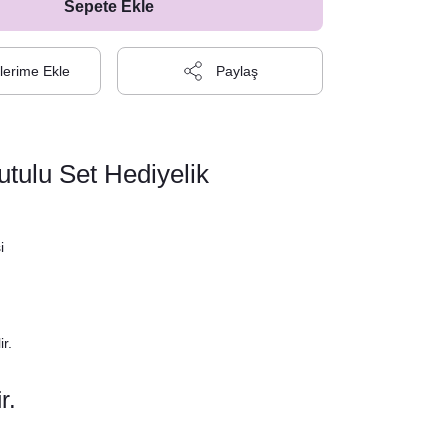
Sepete Ekle
Paylaş
tulu Set Hediyelik
i
r.
r.