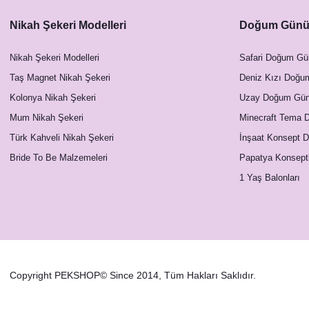
Nikah Şekeri Modelleri
Doğum Günü 
Soft Mavi Somon Çiçekler Konsept Masa Numara K
Nikah Şekeri Modelleri
Safari Doğum Gü
23,00 TL
Taş Magnet Nikah Şekeri
Deniz Kızı Doğu
Kolonya Nikah Şekeri
Uzay Doğum Günü
Mum Nikah Şekeri
Minecraft Tema 
Türk Kahveli Nikah Şekeri
İnşaat Konsept 
Bride To Be Malzemeleri
Papatya Konsept
1 Yaş Balonları
Copyright PEKSHOP© Since 2014, Tüm Hakları Saklıdır.
So
Soft Mavi Somon Çiçekler Konsept Menü Kartı