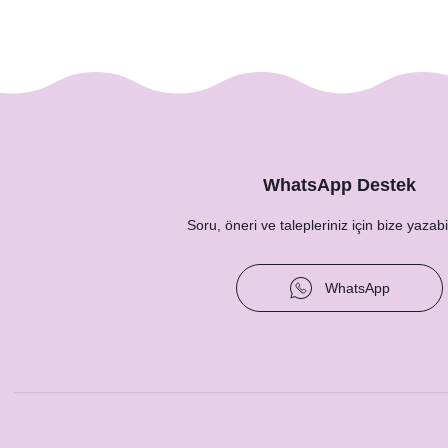
Soft Mavi Somon Çiçekler Konsept Hashtag / Masa 
12,50 TL
WhatsApp Destek
Soru, öneri ve talepleriniz için bize yazabil
WhatsApp