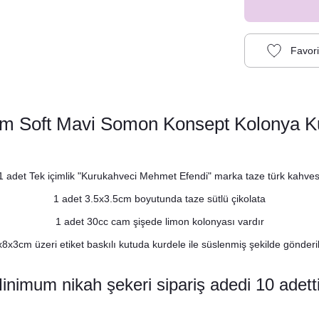
ım Soft Mavi Somon Konsept Kolonya Ku
1 adet Tek içimlik "Kurukahveci Mehmet Efendi" marka taze türk kahves
1 adet 3.5x3.5cm boyutunda taze sütlü çikolata
1 adet 30cc cam şişede limon kolonyası vardır
x8x3cm üzeri etiket baskılı kutuda kurdele ile süslenmiş şekilde gönderili
inimum nikah şekeri sipariş adedi 10 adetti
Soft Mavi Somon Çiçekler Konsept Peçete
8,75 TL