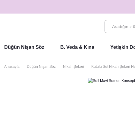
Düğün Nişan Söz
B. Veda & Kına
Yetişkin 
Anasayfa
Düğün Nişan Söz
Nikah Şekeri
Kutulu Set Nikah Şekeri He