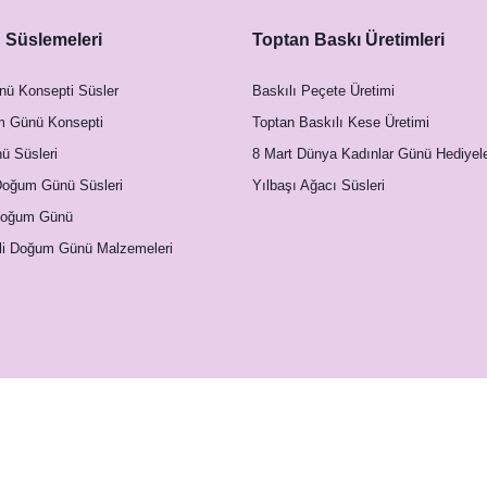
Süslemeleri
Toptan Baskı Üretimleri
artı
nü Konsepti Süsler
Baskılı Peçete Üretimi
m Günü Konsepti
Toptan Baskılı Kese Üretimi
 Süsleri
8 Mart Dünya Kadınlar Günü Hediyele
Doğum Günü Süsleri
Yılbaşı Ağacı Süsleri
Doğum Günü
li Doğum Günü Malzemeleri
ft Mavi Somon Çiçekler Konsept Peçetelik
20,00 TL