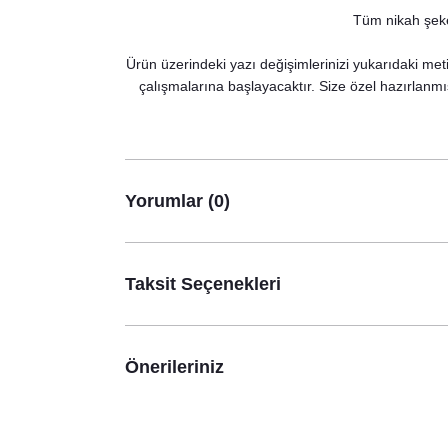
Tüm nikah şeker
Soft Mavi Somon Çiçekler Konsept Karşılama Pan
Ürün üzerindeki yazı değişimlerinizi yukarıdaki meti
890,00 TL
çalışmalarına başlayacaktır. Size özel hazırlanmı
Yorumlar (0)
Taksit Seçenekleri
Önerileriniz