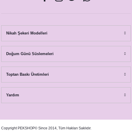
Nikah Şekeri Modelleri
Doğum Günü Süslemeleri
Toptan Baskı Üretimleri
Soft Mavi Somon Çiçekli Fısfıslı Plastik Kolonya Hediyelik
Yardım
21,00 TL
Copyright PEKSHOP© Since 2014, Tüm Hakları Saklıdır.