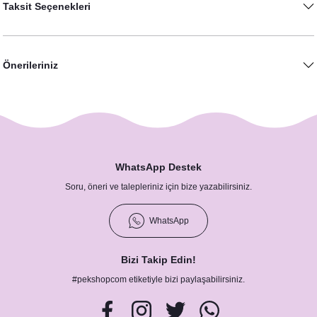
Taksit Seçenekleri
23,00 TL
Önerileriniz
WhatsApp Destek
Soru, öneri ve talepleriniz için bize yazabilirsiniz.
WhatsApp
Soft Mavi Somon Çiçekler Konsept Türk Kahveli Hediyelik
Bizi Takip Edin!
#pekshopcom etiketiyle bizi paylaşabilirsiniz.
18,00 TL