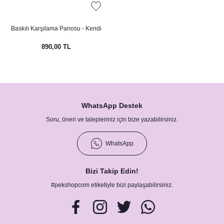
rı
Türk Kahvesi Çikolatalı Nikah Şekeri
Baskılı Karşılama Panosu - Kendi
Clutch
rı
le Mermaid Konsepti
Tasarımını Yükle
890,00 TL
etleri
etleri
pti
WhatsApp Destek
Afiş - Pano
nner / Kürdan-Pipetler
Soru, öneri ve talepleriniz için bize yazabilirsiniz.
arı
 Konsepti
WhatsApp
eri ve Bardaklar
ünü Balonları
onsepti
Bizi Takip Edin!
nsepti
#pekshopcom etiketiyle bizi paylaşabilirsiniz.