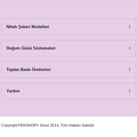
imlikleri
Süsler
Nikah Şekeri Modelleri
eri ve Bardaklar
pti
eri - Damat Kahvesi Fincanları
Doğum Günü Süslemeleri
Toptan Baskı Üretimleri
t
Yardım
ti
nsepti
Copyright PEKSHOP© Since 2014, Tüm Hakları Saklıdır.