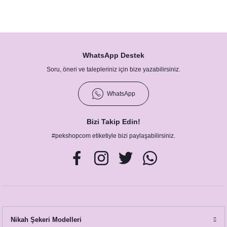
rı
Türk Kahvesi Çikolatalı Nikah Şekeri
Clutch
rı
le Mermaid Konsepti
WhatsApp Destek
etleri
etleri
Soru, öneri ve talepleriniz için bize yazabilirsiniz.
pti
WhatsApp
Afiş - Pano
nner / Kürdan-Pipetler
Bizi Takip Edin!
arı
 Konsepti
#pekshopcom etiketiyle bizi paylaşabilirsiniz.
eri ve Bardaklar
ünü Balonları
onsepti
nsepti
Nikah Şekeri Modelleri