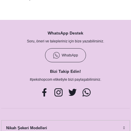
Kız Konsepti
WhatsApp Destek
Soru, öneri ve talepleriniz için bize yazabilirsiniz.
WhatsApp
Bizi Takip Edin!
septi
#pekshopcom etiketiyle bizi paylaşabilirsiniz.
ı Konsepti
onsepti
Nikah Şekeri Modelleri