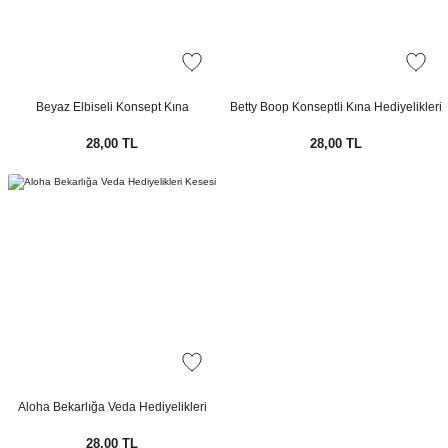
imlikleri
Süsler
Beyaz Elbiseli Konsept Kına
Betty Boop Konseptli Kına Hediyelikleri
eri ve Bardaklar
pti
Hediyelikleri Kesesi
Kesesi
28,00 TL
28,00 TL
eri - Damat Kahvesi Fincanları
t
ti
nsepti
Aloha Bekarlığa Veda Hediyelikleri
Kesesi
28,00 TL