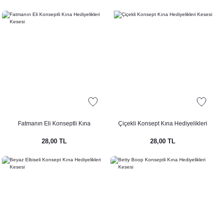
rı
Türk Kahvesi Çikolatalı Nikah Şekeri
Clutch
rı
le Mermaid Konsepti
etleri
etleri
pti
Afiş - Pano
nner / Kürdan-Pipetler
Fatmanın Eli Konseptli Kına
Çiçekli Konsept Kına Hediyelikleri
arı
 Konsepti
Hediyelikleri Kesesi
Kesesi
28,00 TL
28,00 TL
eri ve Bardaklar
ünü Balonları
onsepti
nsepti