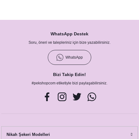
rı
Türk Kahvesi Çikolatalı Nikah Şekeri
Clutch
rı
le Mermaid Konsepti
WhatsApp Destek
etleri
etleri
Soru, öneri ve talepleriniz için bize yazabilirsiniz.
pti
WhatsApp
Afiş - Pano
nner / Kürdan-Pipetler
Bizi Takip Edin!
arı
 Konsepti
#pekshopcom etiketiyle bizi paylaşabilirsiniz.
eri ve Bardaklar
ünü Balonları
onsepti
nsepti
Nikah Şekeri Modelleri