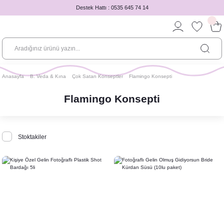
Destek Hattı : 0535 645 74 14
Anasayfa
B. Veda & Kına
Çok Satan Konseptler
Flamingo Konsepti
Flamingo Konsepti
Stoktakiler