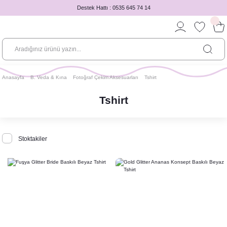
Destek Hattı : 0535 645 74 14
Anasayfa
B. Veda & Kına
Fotoğraf Çekim Aksesuarları
Tshirt
Tshirt
Stoktakiler