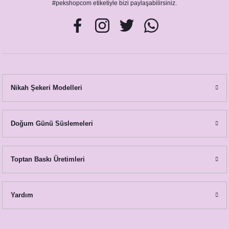
#pekshopcom etiketiyle bizi paylaşabilirsiniz.
Nikah Şekeri Modelleri
Ananas Temalı İsme Özel Dövme
Doğum Günü Süslemeleri
29,00 TL
Ananas Temalı Kişiye Özel Termos Bardak
350,00 TL
Toptan Baskı Üretimleri
Yardım
Bride Baskılı Kupa