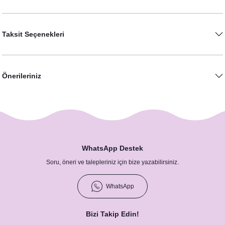
Taksit Seçenekleri
Önerileriniz
Gözlüklü Ananas Bride Rozet
Kişiye Özel Damat / Yüz Maskesi
25,00 TL
30,00 TL
WhatsApp Destek
Soru, öneri ve talepleriniz için bize yazabilirsiniz.
Ananas Bride Rozet
WhatsApp
25,00 TL
Bride-Groom Güneş Gözlüğü
Bizi Takip Edin!
540,00 TL