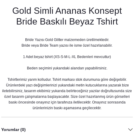
Gold Simli Ananas Konsept
Bride Baskılı Beyaz Tshirt
Bride Yazısı Gold Glitter malzemeden üretilmektedir.
Bride veya Bride Team yazısı ile isme özel hazırlanabilir.
1 Adet beyaz tshirt (XS-S-M-L-XL Bedenleri mevcuttur)
Beden seçimini yukarıdaki alandan yapabilirsiniz.
Tshirtlerimiz yarım kolludur. Tshirt markası stok durumuna göre değişebilir.
Ürünlerdeki yazı değişimlerinizi yukarıdaki metin kutucuklarına yazarak bize
iletebilirsiniz, tasarım ekibimiz yukarıda belirteceğiniz yazılar doğrultusunda size
özel tasarım çalışmalarına başlayacaktır. Size özel hazırlanmış ürün görselleri
baskı öncesinde onayınız için tarafınıza iletilecektir. Onayınız sonrasında
ürünlerinizin baskı aşamasına geçilecektir.
Ananas Şekilli Gold Renk Büyük Folyo Balon Doğum Günü Süsleri
120,00 TL
Yorumlar (0)