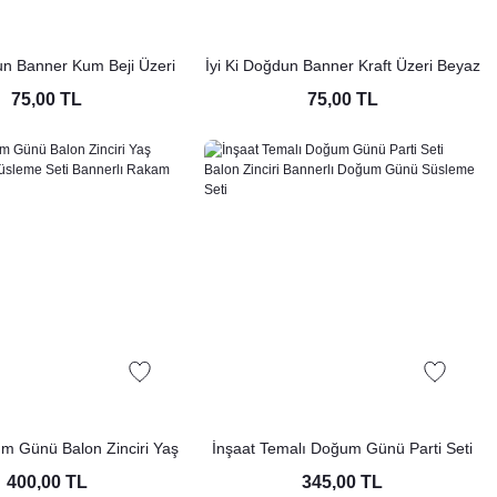
un Banner Kum Beji Üzeri
İyi Ki Doğdun Banner Kraft Üzeri Beyaz
Retro Doğum Günü Süsleri
Yazı Retro Doğum Günü Süsleri
75,00 TL
75,00 TL
m Günü Balon Zinciri Yaş
İnşaat Temalı Doğum Günü Parti Seti
rti Süsleme Seti Bannerlı
Balon Zinciri Bannerlı Doğum Günü
400,00 TL
345,00 TL
am Balonlu Paket
Süsleme Seti