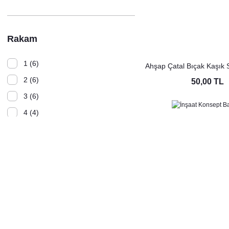
1000 TL - 3000 TL (3)
400 TL - 999 TL (2)
Rakam
1 (6)
Ahşap Çatal Bıçak Kaşık 
Ekolojik Doğa Dos
2 (6)
50,00 TL
3 (6)
4 (4)
5 (4)
6 (4)
7 (4)
8 (4)
9 (4)
0 (2)