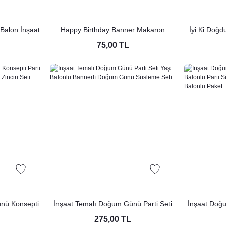
Balon İnşaat
Happy Birthday Banner Makaron
İyi Ki Doğd
 Balon
Renkler Doğum Günü Süsleri
Beyaz Yazı 
75,00 TL
ünü Konsepti
İnşaat Temalı Doğum Günü Parti Seti
İnşaat Doğu
t Tema Balon
Yaş Balonlu Bannerlı Doğum Günü
Balonlu Pa
275,00 TL
Süsleme Seti
Rak