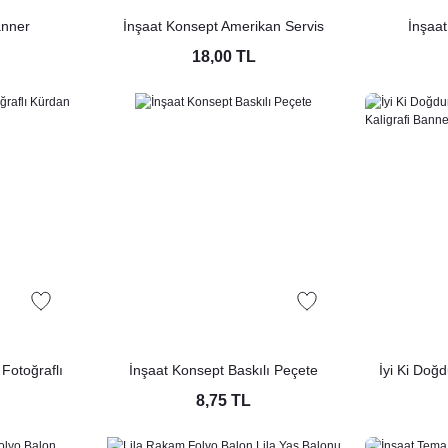
anner
İnşaat Konsept Amerikan Servis
İnşaat
18,00 TL
 Fotoğraflı
İnşaat Konsept Baskılı Peçete
İyi Ki Do
paket)
Kaligr
8,75 TL