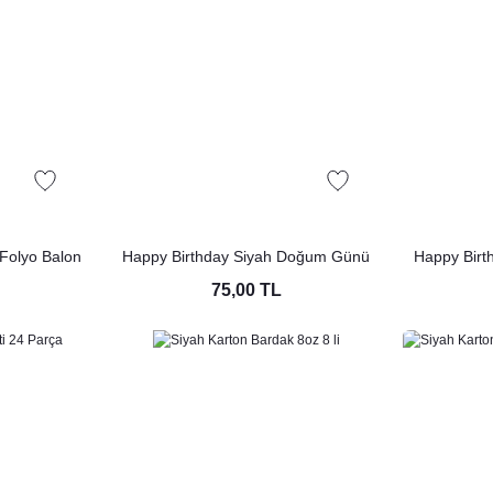
 Folyo Balon
Happy Birthday Siyah Doğum Günü
Happy Birth
det
Süsleri Banner Kaligrafi Banner Yazı
Balon Gold
75,00 TL