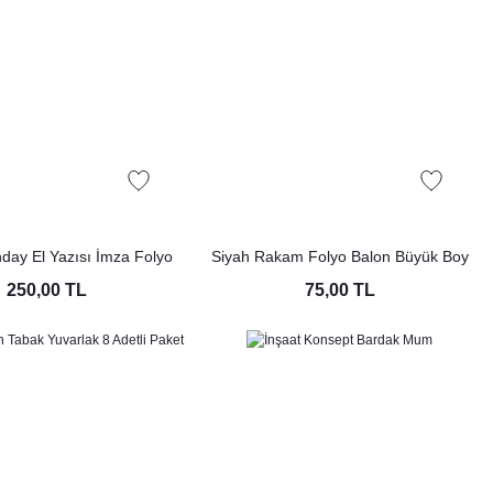
day El Yazısı İmza Folyo
Siyah Rakam Folyo Balon Büyük Boy
 Renk Doğum Günü Parti
Siyah Sayı Balonlar 100cm 40inç
250,00 TL
75,00 TL
Balonu