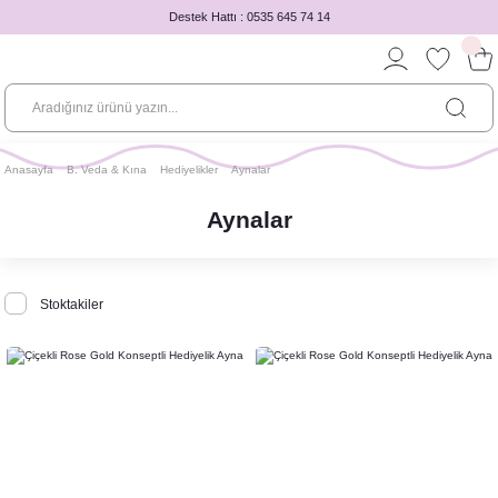
Destek Hattı : 0535 645 74 14
Anasayfa
B. Veda & Kına
Hediyelikler
Aynalar
Aynalar
Stoktakiler