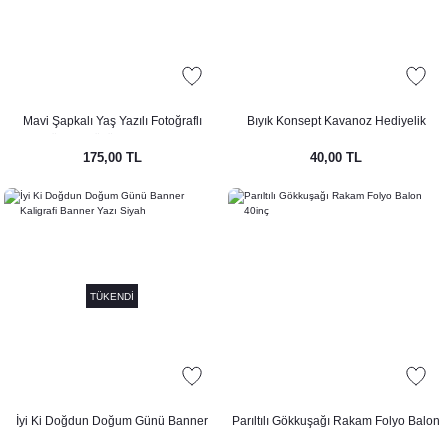
Mavi Şapkalı Yaş Yazılı Fotoğraflı
Bıyık Konsept Kavanoz Hediyelik
Kürdan Süsü (10lu paket)
175,00 TL
40,00 TL
TÜKENDİ
İyi Ki Doğdun Doğum Günü Banner
Parıltılı Gökkuşağı Rakam Folyo Balon
Kaligrafi Banner Yazı Siyah
40inç