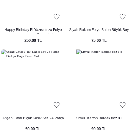
Happy Birthday El Yazısı İmza Folyo
Siyah Rakam Folyo Balon Büyük Boy
Balon Gold Renk Doğum Günü Parti
Siyah Sayı Balonlar 100cm 40inç
250,00 TL
75,00 TL
Balonu
Ahşap Çatal Bıçak Kaşık Seti 24 Parça
Kırmızı Karton Bardak 8oz 8 li
Ekolojik Doğa Dostu Set
50,00 TL
90,00 TL