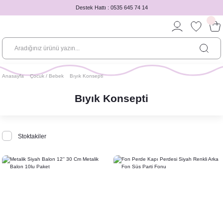
Destek Hattı : 0535 645 74 14
Anasayfa
Çocuk / Bebek
Bıyık Konsepti
Bıyık Konsepti
Stoktakiler