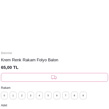
Balonlar
Krem Renk Rakam Folyo Balon
65,00 TL
Rakam
0
1
2
3
4
5
6
7
8
9
Adet