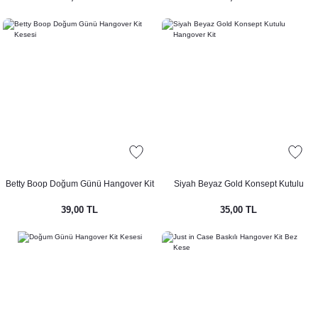
Kız Konsepti
septi
Betty Boop Doğum Günü Hangover Kit
Siyah Beyaz Gold Konsept Kutulu
Kesesi
Hangover Kit
39,00 TL
35,00 TL
ı Konsepti
onsepti