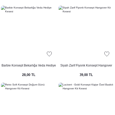
rı
Türk Kahvesi Çikolatalı Nikah Şekeri
Clutch
rı
le Mermaid Konsepti
etleri
etleri
pti
Afiş - Pano
nner / Kürdan-Pipetler
Barbie Konsept Bekarlığa Veda Hediye
Siyah Zarif Fiyonk Konsept Hangover
arı
 Konsepti
Kesesi
Kit Kesesi
28,00 TL
39,00 TL
eri ve Bardaklar
ünü Balonları
onsepti
nsepti