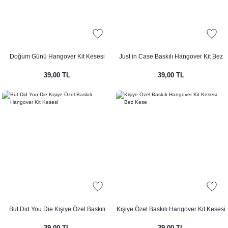
Konsepti
epti
Doğum Günü Hangover Kit Kesesi
Just in Case Baskılı Hangover Kit Bez
Kese
nsepti
39,00 TL
39,00 TL
ti
septi
Konsepti
But Did You Die Kişiye Özel Baskılı
Kişiye Özel Baskılı Hangover Kit Kesesi
Hangover Kit Kesesi
Bez Kese
Konsepti
39,00 TL
39,00 TL