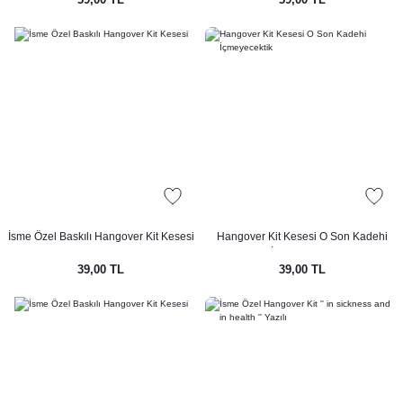
septi
i
ti
i
İsme Özel Baskılı Hangover Kit Kesesi
Hangover Kit Kesesi O Son Kadehi
İçmeyecektik
 Konsepti
39,00 TL
39,00 TL
nsepti