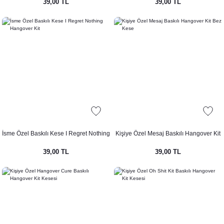
39,00 TL
39,00 TL
ti
İsme Özel Baskılı Kese I Regret Nothing
Kişiye Özel Mesaj Baskılı Hangover Kit
Hangover Kit
Bez Kese
39,00 TL
39,00 TL