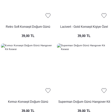
imlikleri
Süsler
Retro Soft Konsept Doğum Günü
Lacivert - Gold Konsept Kişiye Özel
eri ve Bardaklar
pti
Hangover Kit Kesesi
Baskılı Hangover Kit Kesesi
39,00 TL
39,00 TL
eri - Damat Kahvesi Fincanları
t
ti
nsepti
Kırmızı Konsept Doğum Günü
Superman Doğum Günü Hangover Kit
Hangover Kit Kesesi
Kesesi
39,00 TL
39,00 TL