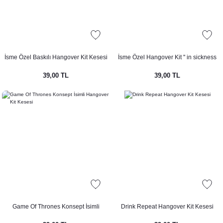
ar Konsepti
ti
İsme Özel Baskılı Hangover Kit Kesesi
İsme Özel Hangover Kit '' in sickness
and in health '' Yazılı
39,00 TL
39,00 TL
imal Konsepti
pti
epti
Game Of Thrones Konsept İsimli
Drink Repeat Hangover Kit Kesesi
d Konsepti
Hangover Kit Kesesi