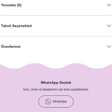
Yorumlar (0)
Taksit Seçenekleri
İsimli Gelin Tacı - Bride Taç
Kişiye Özel Damat / Yüz Maskesi
450,00 TL
Önerileriniz
30,00 TL
WhatsApp Destek
Soru, öneri ve talepleriniz için bize yazabilirsiniz.
WhatsApp