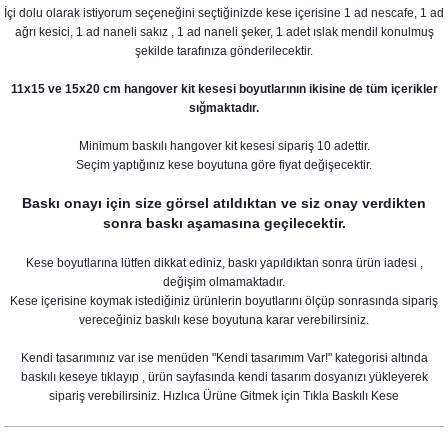
İçi dolu olarak istiyorum seçeneğini seçtiğinizde kese içerisine 1 ad nescafe, 1 ad
ağrı kesici, 1 ad naneli sakız , 1 ad naneli şeker, 1 adet ıslak mendil konulmuş
şekilde tarafınıza gönderilecektir.
11x15 ve 15x20 cm hangover kit kesesi boyutlarının ikisine de tüm içerikler
sığmaktadır.
Minimum baskılı hangover kit kesesi sipariş 10 adettir.
Seçim yaptığınız kese boyutuna göre fiyat değişecektir.
Baskı onayı için size görsel atıldıktan ve siz onay verdikten
sonra baskı aşamasına geçilecektir.
Kese boyutlarına lütfen dikkat ediniz, baskı yapıldıktan sonra ürün iadesi ,
değişim olmamaktadır.
Kese içerisine koymak istediğiniz ürünlerin boyutlarını ölçüp sonrasında sipariş
vereceğiniz baskılı kese boyutuna karar verebilirsiniz.
Kendi tasarımınız var ise menüden "Kendi tasarımım Var!" kategorisi altında
Bride To Be Folyo Balon Seti - Bekarlığa Veda Bride Partisi Balon Süsleme Rose
baskılı keseye tıklayıp , ürün sayfasında kendi tasarım dosyanızı yükleyerek
sipariş verebilirsiniz. Hızlıca Ürüne Gitmek için Tıkla
Baskılı Kese
260,00 TL