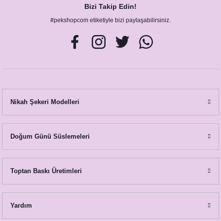
Bizi Takip Edin!
#pekshopcom etiketiyle bizi paylaşabilirsiniz.
Bride - Groom Şekilli Kişiye Özel İsimli Şampanya Kadehi 2'li
490,00 TL
Nikah Şekeri Modelleri
Doğum Günü Süslemeleri
Toptan Baskı Üretimleri
Yardım