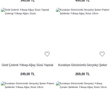
349,00 TL
499,00 TL
Baston Süs 4lü Paket
Yılbaşı Ağacı Süsü
Gold Çelenk Yılbaşı Ağaç Süsü Yaprak
Kurabiye Görünümlü Gerçekçi Şeker
Çelengi Yılbaşı Ağacı Süsü
Paketi Şeklinde Yılbaşı Ağaç Süsü
249,00 TL
269,00 TL
18cm