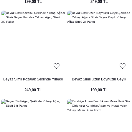
199,00 TL
249,00 TL
Beyaz Simli Kozalak Şeklinde Yılbaşı
Beyaz Simli Uzun Boynuzlu Geyik
Ağacı Süsü Beyaz Kozalak Yılbaşı Ağaç
Şeklinde Yılbaşı Ağacı Süsü Beyaz
249,00 TL
199,00 TL
Süsü 3lü Paket
Geyik Yılbaşı Ağaç Süsü 2li Paket