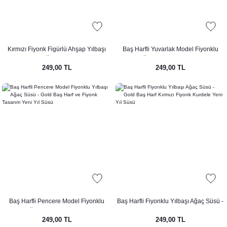
Kırmızı Fiyonk Figürlü Ahşap Yılbaşı
Baş Harfli Yuvarlak Model Fiyonklu
Ağaç Süsü
Yılbaşı Ağaç Süsü - Gold Baş Harf ve
249,00 TL
249,00 TL
Fiyonk Tasarım Yeni Yıl Süsü
Baş Harfli Pencere Model Fiyonklu
Baş Harfli Fiyonklu Yılbaşı Ağaç Süsü -
Yılbaşı Ağaç Süsü - Gold Baş Harf ve
Gold Baş Harf Kırmızı Fiyonk Kurdele
249,00 TL
249,00 TL
Fiyonk Tasarım Yeni Yıl Süsü
Yeni Yıl Süsü