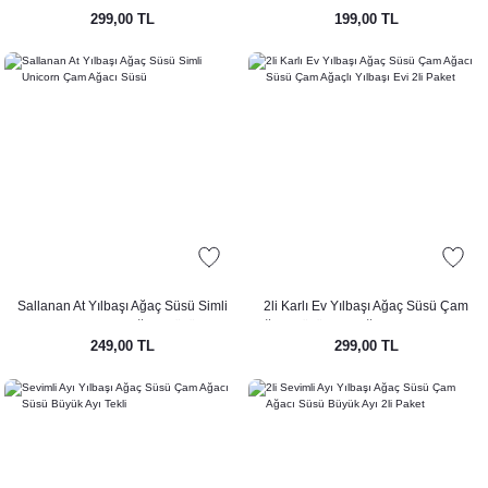
299,00 TL
199,00 TL
Çam Ağacı Süsü 2li Paket
Sallanan At Yılbaşı Ağaç Süsü Simli
2li Karlı Ev Yılbaşı Ağaç Süsü Çam
Unicorn Çam Ağacı Süsü
Ağacı Süsü Çam Ağaçlı Yılbaşı Evi 2li
249,00 TL
299,00 TL
Paket