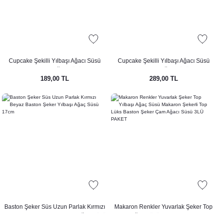
Cupcake Şekilli Yılbaşı Ağacı Süsü
Cupcake Şekilli Yılbaşı Ağacı Süsü
Kremalı Kek Çam Ağaç Süsü 1 ADET
Kremalı Kek Çam Ağaç Süsü 2li Paket
189,00 TL
289,00 TL
TEKLİ
Baston Şeker Süs Uzun Parlak Kırmızı
Makaron Renkler Yuvarlak Şeker Top
Beyaz Baston Şeker Yılbaşı Ağaç Süsü
Yılbaşı Ağaç Süsü Makaron Şekerli Top