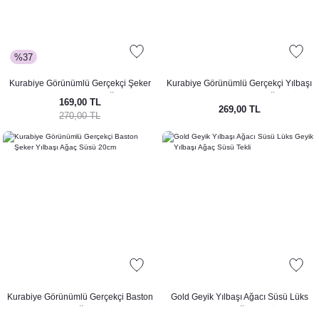
%37
Kurabiye Görünümlü Gerçekçi Şeker
Kurabiye Görünümlü Gerçekçi Yılbaşı
Paketi Şeklinde Yılbaşı Ağaç Süsü
Çorabı Şeklinde Yılbaşı Ağaç Süsü
169,00 TL
269,00 TL
18cm
16cm
270,00 TL
Kurabiye Görünümlü Gerçekçi Baston
Gold Geyik Yılbaşı Ağacı Süsü Lüks
Şeker Yılbaşı Ağaç Süsü 20cm
Geyik Yılbaşı Ağaç Süsü Tekli