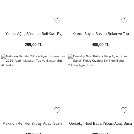
Yılbaşı Ağaç Süsleme Seti Karlı Ev,
Kırmızı Beyaz Baston Şeker ve Top
Baston Şeker ve 2026 Yılbaşı Süs Ağaç
Yılbaşı Ağaç Süsleri Seti 4lü Paket
299,00 TL
480,00 TL
Süsleme Seti 3lü Paket
Makaron Renkler Yılbaşı Ağacı Süsleri
Gerçekçi Noel Baba Yılbaşı Ağaç Süsü
Seti 2025 Yazılı, Makaron Top ve
Sakallı Peluş Kıyafetli Şık Noel Baba