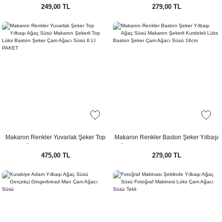
249,00 TL
279,00 TL
17cm
Lüks Baston Şeker Çam Ağacı Süsü
3LÜ PAKET
Makaron Renkler Yuvarlak Şeker Top
Makaron Renkler Baston Şeker Yılbaşı
Yılbaşı Ağaç Süsü Makaron Şekerli Top
Ağaç Süsü Makaron Şekerli Kurdeleli
475,00 TL
279,00 TL
Lüks Baston Şeker Çam Ağacı Süsü 6
Lüks Baston Şeker Çam Ağacı Süsü
LI PAKET
18cm