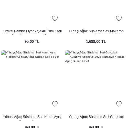
Kırmızı Pembe Fiyonk Şekilli İsim Kartı
Yılbaşı Ağaç Süsleme Seti Makaron
Masa İsimliği Fiyonk Şekilli İsimlik 12li
Renkler Yılbaşı Ağaç Süsleri Kurşun
95,00 TL
1.699,00 TL
Askerli Lüks Set 13lü Paket
Yılbaşı Ağaç Süsleme Seti Kutup Ayısı
Yılbaşı Ağaç Süsleme Seti Gerçekçi
Yıldızlar Ağaçlar Ağaç Süsleri Seti 5li
Kurabiye Adam ve 2026 Kurabiye
349,00 TL
349,00 TL
Set
Yılbaşı Ağaç Süsü 2li Set