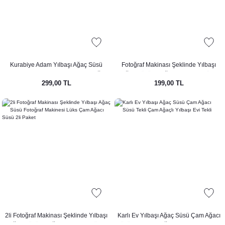
Kurabiye Adam Yılbaşı Ağaç Süsü
Fotoğraf Makinası Şeklinde Yılbaşı
Gerçekçi Gingerbread Man Çam Ağacı
Ağaç Süsü Fotoğraf Makinesi Lüks
299,00 TL
199,00 TL
Süsü
Çam Ağacı Süsü Tekli
2li Fotoğraf Makinası Şeklinde Yılbaşı
Karlı Ev Yılbaşı Ağaç Süsü Çam Ağacı
Ağaç Süsü Fotoğraf Makinesi Lüks
Süsü Tekli Çam Ağaçlı Yılbaşı Evi Tekli