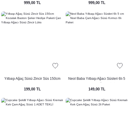
999,00 TL
999,00 TL
Masa Süsü 16cm
Süsü 16cm
Yılbaşı Ağaç Süsü Zincir Süs 150cm
Neol Baba Yılbaşı Ağacı Süsleri 6lı 5
Kozalak Baston Şeker Hediye Paketi
cm Noel Baba Çam Ağacı Süsü Kırmızı
199,00 TL
149,00 TL
Çan Yılbaşı Ağacı Süsü Zincir Lüks
6lı Paket