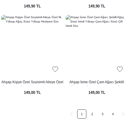
Süsü
Kurabiye Ev Tema Yılbaşı Ağaç Süsü
149,90 TL
149,90 TL
Ahşap Kişiye Özel Soyisimli Aileye Özel
Ahşap İsme Özel Çam Ağacı Şekilli
İlk Yılbaşı Ağaç Süsü Yılbaşı Hediyesi
Ağaç Süsü İsimli Yılbaşı Çam Ağacı
149,00 TL
149,00 TL
Süs
Süsü Çift İsimli Süs
1
2
3
4