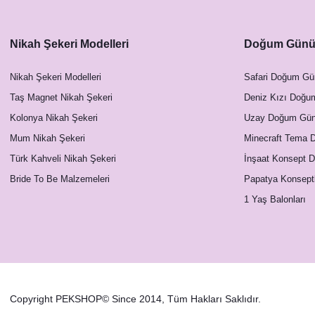
Nikah Şekeri Modelleri
Doğum Günü 
Soft Mavi Somon Çiçekler Konsept Masa Numara K
23,00 TL
Nikah Şekeri Modelleri
Safari Doğum Gü
Taş Magnet Nikah Şekeri
Deniz Kızı Doğu
Kolonya Nikah Şekeri
Uzay Doğum Günü
Mum Nikah Şekeri
Minecraft Tema 
Türk Kahveli Nikah Şekeri
İnşaat Konsept 
Bride To Be Malzemeleri
Papatya Konsept
1 Yaş Balonları
Copyright PEKSHOP© Since 2014, Tüm Hakları Saklıdır.