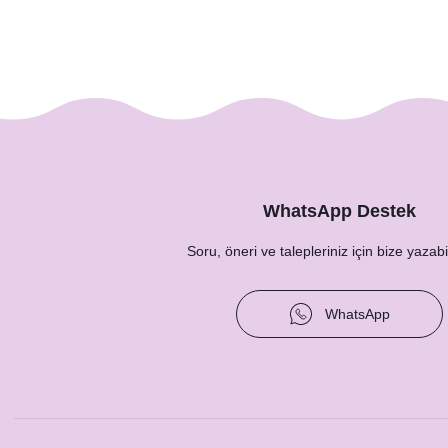
Soft Mavi Somon Çiçekler Konsept Hashtag / Masa 
12,50 TL
WhatsApp Destek
Soru, öneri ve talepleriniz için bize yazabil
WhatsApp