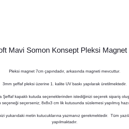
oft Mavi Somon Konsept Pleksi Magnet 
Pleksi magnet 7cm çapındadır, arkasında magneti mevcuttur.
3mm şeffaf pleksi üzerine 1. kalite UV baskı yapılarak üretilmektedir.
 Şeffaf kapaklı kutuda seçeneklerinden istediğinizi seçerek sipariş oluştu
u seçeneği seçerseniz; 8x8x3 cm lik kutusunda süslemesi yapılmış hazır 
izi yukarıdaki metin kutucuklarına yazmanız gerekmektedir. Tüm yazıları 
Soft Mavi Somon Çiçekler Konsept Peçete
yapılmaktadır.
8,75 TL