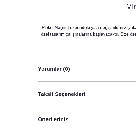
Min
Soft Mavi Somon Çiçekler Konsept Karşılama Pan
890,00 TL
Pleksi Magnet üzerindeki yazı değişimlerinizi yuka
özel tasarım çalışmalarına başlayacaktır. Size özel
Yorumlar (0)
Taksit Seçenekleri
Önerileriniz