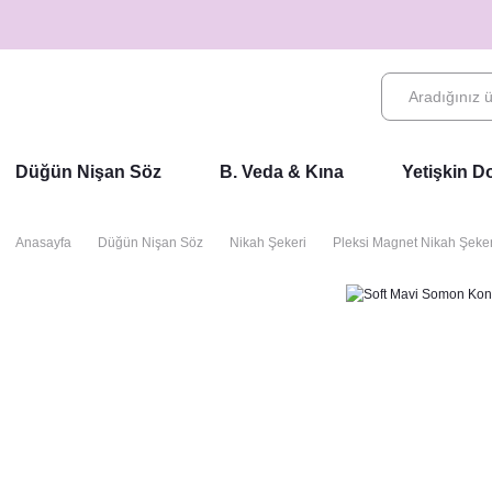
Düğün Nişan Söz
B. Veda & Kına
Yetişkin 
Anasayfa
Düğün Nişan Söz
Nikah Şekeri
Pleksi Magnet Nikah Şeker