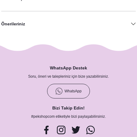
Önerileriniz
Sevimli Tavşancık Konsept Doğum Odası Panosu
WhatsApp Destek
Soru, öneri ve talepleriniz için bize yazabilirsiniz.
2.150,00 TL
WhatsApp
Bizi Takip Edin!
#pekshopcom etiketiyle bizi paylaşabilirsiniz.