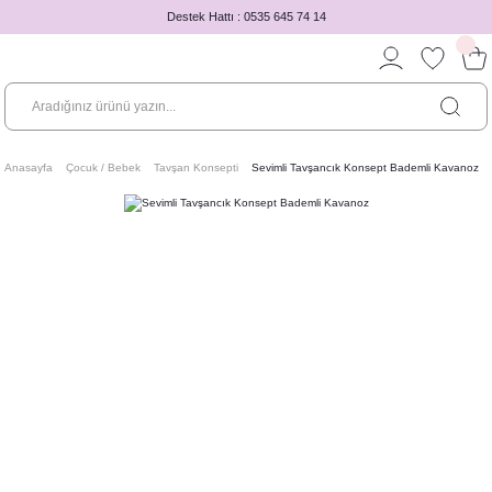
Destek Hattı : 0535 645 74 14
Anasayfa
Çocuk / Bebek
Tavşan Konsepti
Sevimli Tavşancık Konsept Bademli Kavanoz