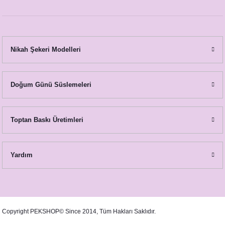
Sevimli Tavşancık Konsept Hediyelik El Kremi
Nikah Şekeri Modelleri
60,00 TL
Doğum Günü Süslemeleri
Toptan Baskı Üretimleri
Yardım
Sevimli Tavşancık Konsept Peçete
8,75 TL
Sevimli Tavşancık Konsept Lavantalı Kese
Copyright PEKSHOP© Since 2014, Tüm Hakları Saklıdır.
25,00 TL