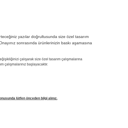
irteceğiniz yazılar doğrultusunda size özel tasarım
r. Onayınız sonrasında ürünlerinizin baskı aşamasına
işikliğinizi çalışarak size özel tasarım çalışmalarına
ım çalışmalarınız başlayacaktır.
nusunda lütfen önceden bilgi alınız.