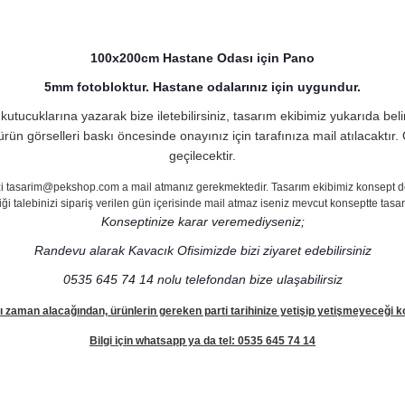
100x200cm Hastane Odası için Pano
5mm fotobloktur. Hastane odalarınız için uygundur.
kutucuklarına yazarak bize iletebilirsiniz, tasarım ekibimiz yukarıda bel
ürün görselleri baskı öncesinde onayınız için tarafınıza mail atılacaktı
geçilecektir.
inizi tasarim@pekshop.com a mail atmanız gerekmektedir. Tasarım ekibimiz konsept değ
iği talebinizi sipariş verilen gün içerisinde mail atmaz iseniz mevcut konseptte tasar
Konseptinize karar veremediyseniz;
Randevu alarak Kavacık Ofisimizde bizi ziyaret edebilirsiniz
0535 645 74 14 nolu telefondan bize ulaşabilirsiz
zaman alacağından, ürünlerin gereken parti tarihinize yetişip yetişmeyeceği ko
Bilgi için whatsapp ya da tel: 0535 645 74 14