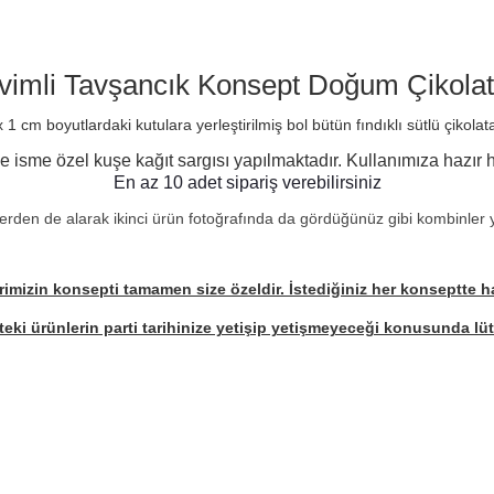
vimli Tavşancık Konsept Doğum Çikolat
1 cm boyutlardaki kutulara yerleştirilmiş bol bütün fındıklı sütlü çikolat
e isme özel kuşe kağıt sargısı yapılmaktadır. Kullanımıza hazır h
En az 10 adet sipariş verebilirsiniz
erden de alarak ikinci ürün fotoğrafında da gördüğünüz gibi kombinler ya
imizin konsepti tamamen size özeldir. İstediğiniz her konseptte haz
eki ürünlerin parti tarihinize yetişip yetişmeyeceği konusunda lütf