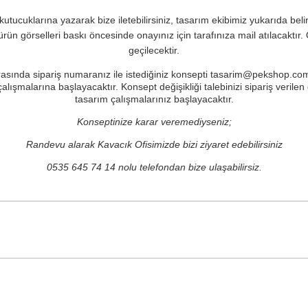
kutucuklarına yazarak bize iletebilirsiniz, tasarım ekibimiz yukarıda bel
ürün görselleri baskı öncesinde onayınız için tarafınıza mail atılacaktı
geçilecektir.
 sonrasında sipariş numaranız ile istediğiniz konsepti tasarim@pekshop.c
 çalışmalarına başlayacaktır. Konsept değişikliği talebinizi sipariş veril
tasarım çalışmalarınız başlayacaktır.
Konseptinize karar veremediyseniz;
Randevu alarak Kavacık Ofisimizde bizi ziyaret edebilirsiniz
0535 645 74 14 nolu telefondan bize ulaşabilirsiz.