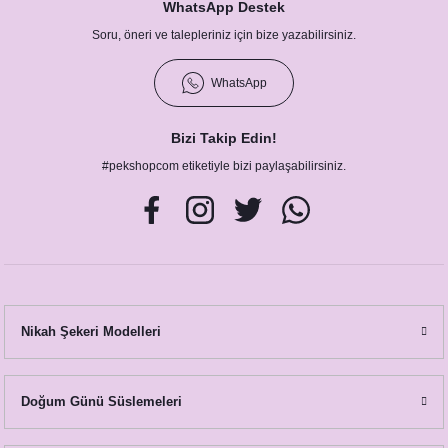
WhatsApp Destek
Soru, öneri ve talepleriniz için bize yazabilirsiniz.
Gold Blue Yapraklı Konsept Hashtag / Masa Üstü İsim Kartları
12,50 TL
WhatsApp
Bizi Takip Edin!
#pekshopcom etiketiyle bizi paylaşabilirsiniz.
Nikah Şekeri Modelleri
Gold Blue Yapraklı Konsept Masa Numara Kartı
23,00 TL
Doğum Günü Süslemeleri