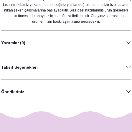
tasarım ekibimiz yukarıda belirteceğiniz yazılar doğrultusunda size özel tasarım
nikah şekeri çalışmalarına başlayacaktır. Size özel hazırlanmış ürün görselleri
baskı öncesinde onayınız için tarafınıza iletilecektir. Onayınız sonrasında
ürünlerinizin baskı aşamasına geçilecektir.
Gold Blue Yapraklı Konsept Peçete
8,75 TL
Yorumlar (0)
Taksit Seçenekleri
Önerileriniz