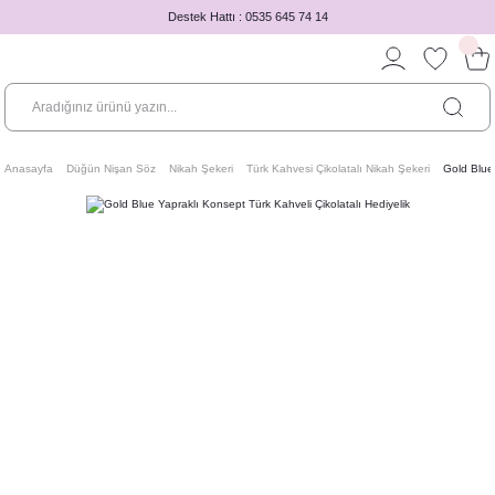
Destek Hattı : 0535 645 74 14
Anasayfa
Düğün Nişan Söz
Nikah Şekeri
Türk Kahvesi Çikolatalı Nikah Şekeri
Gold Blue 