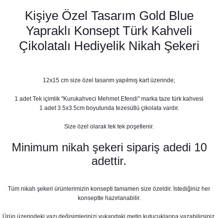
Kişiye Özel Tasarım Gold Blue
Yapraklı Konsept Türk Kahveli
Çikolatalı Hediyelik Nikah Şekeri
12x15 cm size özel tasarım yapılmış kart üzerinde;
1 adet Tek içimlik "Kurukahveci Mehmet Efendi" marka taze türk kahvesi
1 adet 3.5x3.5cm boyutunda tezesütlü çikolata vardır.
Size özel olarak tek tek poşetlenir.
Gold Blue Yapraklı Konsept Karşılama Panosu
Minimum nikah şekeri sipariş adedi 10
890,00 TL
adettir.
Tüm nikah şekeri ürünlerimizin konsepti tamamen size özeldir. İstediğiniz her
konseptte hazırlanabilir.
Ürün üzerindeki yazı değişimlerinizi yukarıdaki metin kutucuklarına yazabilirsiniz,