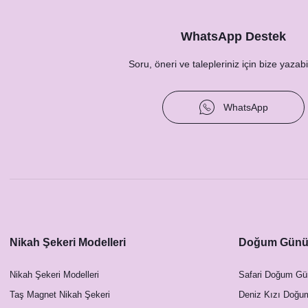
Gold Blue Yapraklı Konsept Hashtag / Masa Üstü İs
12,50 TL
WhatsApp Destek
Soru, öneri ve talepleriniz için bize yazabil
WhatsApp
Nikah Şekeri Modelleri
Doğum Günü 
Gold Blue Yapraklı Konsept Masa Numara Kartı
Nikah Şekeri Modelleri
Safari Doğum Gü
23,00 TL
Taş Magnet Nikah Şekeri
Deniz Kızı Doğu