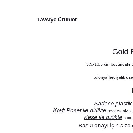
Tavsiye Ürünler
Gold B
3,5x10,5 cm boyundaki 50cc
Kolonya hediyelik üze
Sadece plastik
Go
Kraft Poşet ile birlikte
seçerseniz: et
Kese ile birlikte
seçer
Baskı onayı için size
Gold Blue Yapraklı Konsept Karşılama Panosu