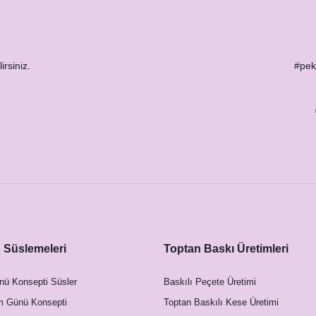
im Kartları
irsiniz.
#peks
Gold Blue Yapraklı Konsept Menü Kartı
18,50 TL
Süslemeleri
Toptan Baskı Üretimleri
nü Konsepti Süsler
Baskılı Peçete Üretimi
m Günü Konsepti
Toptan Baskılı Kese Üretimi