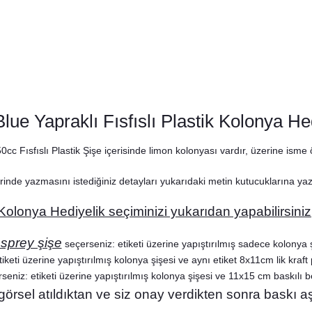
lue Yapraklı Fısfıslı Plastik Kolonya He
 Fısfıslı Plastik Şişe içerisinde limon kolonyası vardır, üzerine isme öz
rinde yazmasını istediğiniz detayları yukarıdaki metin kutucuklarına y
Kolonya Hediyelik seçiminizi yukarıdan yapabilirsiniz
 sprey şişe
seçerseniz: etiketi üzerine yapıştırılmış sadece kolonya ş
ld Blue Yapraklı Konsept Peçete
iketi üzerine yapıştırılmış kolonya şişesi ve aynı etiket 8x11cm lik kraft 
seniz: etiketi üzerine yapıştırılmış kolonya şişesi ve 11x15 cm baskılı be
8,75 TL
 görsel atıldıktan ve siz onay verdikten sonra baskı a