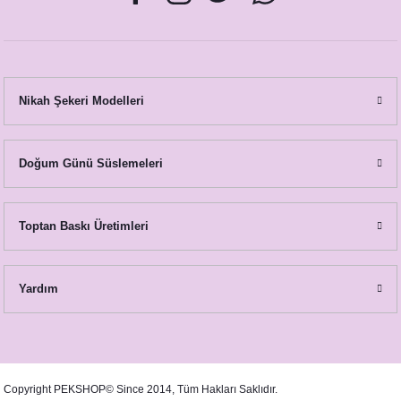
Gold Blue Yapraklı Konsept Masa Numara Kartı
23,00 TL
Nikah Şekeri Modelleri
Doğum Günü Süslemeleri
Toptan Baskı Üretimleri
Gold Blue Yapraklı Konsept Peçetelik
Yardım
20,00 TL
Copyright PEKSHOP© Since 2014, Tüm Hakları Saklıdır.