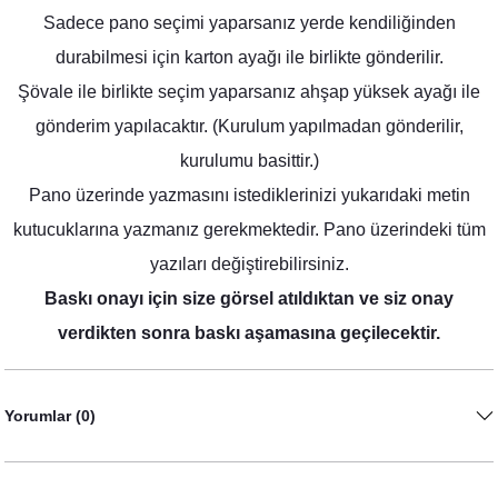
Sadece pano seçimi yaparsanız yerde kendiliğinden
durabilmesi için karton ayağı ile birlikte gönderilir.
Şövale ile birlikte seçim yaparsanız ahşap yüksek ayağı ile
gönderim yapılacaktır. (Kurulum yapılmadan gönderilir,
Cipso Lavanta Konsept Konuşma Balonları Seti
kurulumu basittir.)
530,00 TL
Pano üzerinde yazmasını istediklerinizi yukarıdaki metin
kutucuklarına yazmanız gerekmektedir. Pano üzerindeki tüm
yazıları değiştirebilirsiniz.
Baskı onayı için size görsel atıldıktan ve siz onay
verdikten sonra baskı aşamasına geçilecektir.
Yorumlar (0)