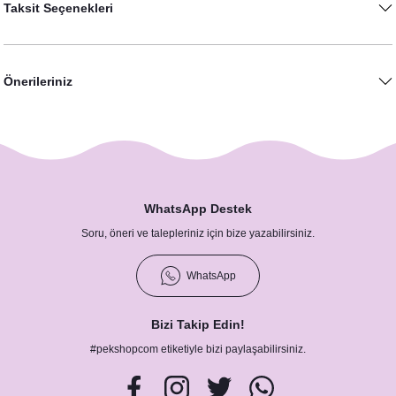
Taksit Seçenekleri
Cipso Lavanta Konsept Hatıra Fotoğraf Çerçevesi
1.600,00 TL
Önerileriniz
Numara Kartı
23,00 TL
WhatsApp Destek
Soru, öneri ve talepleriniz için bize yazabilirsiniz.
WhatsApp
Cipso Lavanta Konsept Düğün Nişan Peçetesi
Bizi Takip Edin!
8,75 TL
#pekshopcom etiketiyle bizi paylaşabilirsiniz.