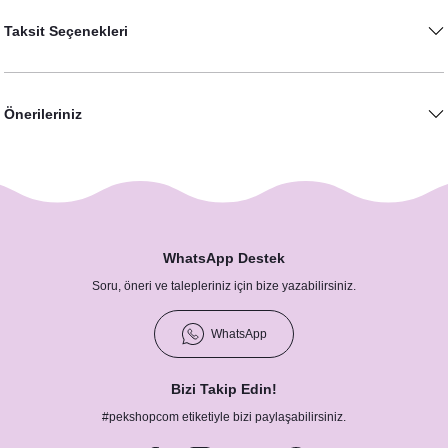
Taksit Seçenekleri
Önerileriniz
Cipso Lavanta Konsept Şövaleli Karşılama Panosu
890,00 TL
WhatsApp Destek
Soru, öneri ve talepleriniz için bize yazabilirsiniz.
WhatsApp
Bizi Takip Edin!
#pekshopcom etiketiyle bizi paylaşabilirsiniz.
Cipso Lavanta Konsept Düğün Nişan Peçetesi