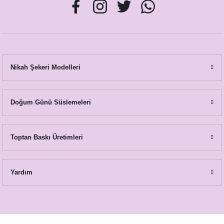
8,75 TL
Nikah Şekeri Modelleri
Doğum Günü Süslemeleri
Cipso Lavanta Konsept Menü Kartı
Toptan Baskı Üretimleri
18,50 TL
Yardım