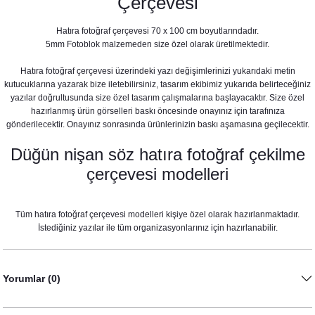
Çerçevesi
Hatıra fotoğraf çerçevesi 70 x 100 cm boyutlarındadır.
5mm Fotoblok malzemeden size özel olarak üretilmektedir.
Hatıra fotoğraf çerçevesi üzerindeki yazı değişimlerinizi yukarıdaki metin
kutucuklarına yazarak bize iletebilirsiniz, tasarım ekibimiz yukarıda belirteceğiniz
yazılar doğrultusunda size özel tasarım çalışmalarına başlayacaktır. Size özel
hazırlanmış ürün görselleri baskı öncesinde onayınız için tarafınıza
gönderilecektir. Onayınız sonrasında ürünlerinizin baskı aşamasına geçilecektir.
Cipso Lavanta Konsept Konuşma Balonları Seti
Düğün nişan söz hatıra fotoğraf çekilme
çerçevesi modelleri
530,00 TL
Tüm hatıra fotoğraf çerçevesi modelleri kişiye özel olarak hazırlanmaktadır.
İstediğiniz yazılar ile tüm organizasyonlarınız için hazırlanabilir.
Yorumlar (0)