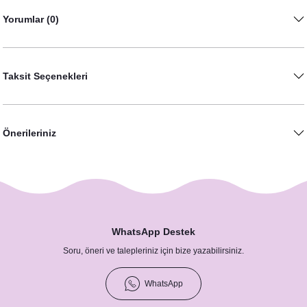
Yorumlar (0)
Taksit Seçenekleri
Cipso Lavanta Konsept Hatıra Fotoğraf Çerçevesi
1.600,00 TL
Önerileriniz
Numara Kartı
23,00 TL
WhatsApp Destek
Soru, öneri ve talepleriniz için bize yazabilirsiniz.
WhatsApp