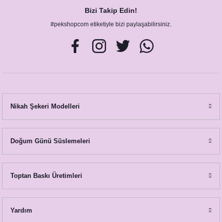
Bizi Takip Edin!
Cipso Lavanta Konsept Şövaleli Karşılama Panosu
#pekshopcom etiketiyle bizi paylaşabilirsiniz.
890,00 TL
Nikah Şekeri Modelleri
Doğum Günü Süslemeleri
Cipso Lavanta Konsept Menü Kartı
18,50 TL
Toptan Baskı Üretimleri
Yardım