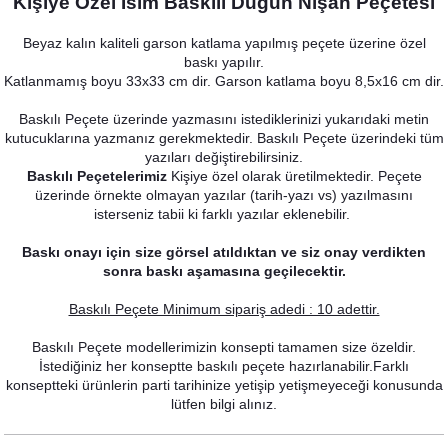
Kişiye Özel İsim Baskılı Düğün Nişan Peçetesi
Beyaz kalın kaliteli garson katlama yapılmış peçete üzerine özel
baskı yapılır.
Katlanmamış boyu 33x33 cm dir. Garson katlama boyu 8,5x16 cm dir.
Baskılı Peçete üzerinde yazmasını istediklerinizi yukarıdaki metin
kutucuklarına yazmanız gerekmektedir. Baskılı Peçete üzerindeki tüm
yazıları değiştirebilirsiniz.
Baskılı Peçetelerimiz
Kişiye özel olarak üretilmektedir. Peçete
üzerinde örnekte olmayan yazılar (tarih-yazı vs) yazılmasını
isterseniz tabii ki farklı yazılar eklenebilir.
Cipso Lavanta Konsept Konuşma Balonları Seti
Baskı onayı için size görsel atıldıktan ve siz onay verdikten
sonra baskı aşamasına geçilecektir.
530,00 TL
Baskılı Peçete Minimum sipariş adedi : 10 adettir.
Baskılı Peçete modellerimizin konsepti tamamen size özeldir.
İstediğiniz her konseptte baskılı peçete hazırlanabilir.Farklı
konseptteki ürünlerin parti tarihinize yetişip yetişmeyeceği konusunda
lütfen bilgi alınız.