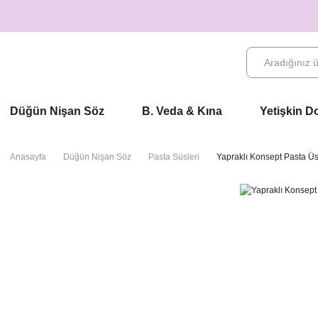
Düğün Nişan Söz
B. Veda & Kına
Yetişkin 
Anasayfa
Düğün Nişan Söz
Pasta Süsleri
Yapraklı Konsept Pasta Üst