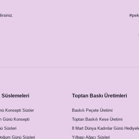
artları
irsiniz.
#peks
Yapraklar Konsept Menü Kartı
Süslemeleri
Toptan Baskı Üretimleri
18,50 TL
nü Konsepti Süsler
Baskılı Peçete Üretimi
m Günü Konsepti
Toptan Baskılı Kese Üretimi
 Süsleri
8 Mart Dünya Kadınlar Günü Hediyele
Doğum Günü Süsleri
Yılbaşı Ağacı Süsleri