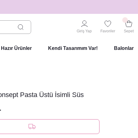
Giriş Yap
Favoriler
Sepet
Hazır Ürünler
Kendi Tasarımım Var!
Balonlar
onsept Pasta Üstü İsimli Süs
L