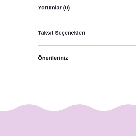
Yeşil Yapraklı Kuşlu Konsept Konuşma Balonu Seti
Yorumlar (0)
530,00 TL
Taksit Seçenekleri
Önerileriniz