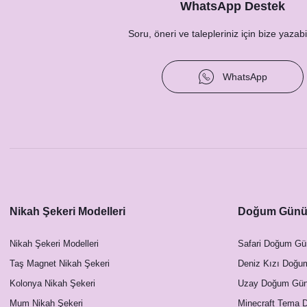
Soft Yapraklar Konsept Hashtag / Masa Üstü İsim K
WhatsApp Destek
12,50 TL
Soru, öneri ve talepleriniz için bize yazabil
WhatsApp
Soft 
Nikah Şekeri Modelleri
Doğum Günü 
Soft Yapraklar Konsept Masa Numara Kartı
Nikah Şekeri Modelleri
Safari Doğum Gü
23,00 TL
Taş Magnet Nikah Şekeri
Deniz Kızı Doğu
Kolonya Nikah Şekeri
Uzay Doğum Günü
Mum Nikah Şekeri
Minecraft Tema 