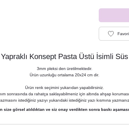
Yapraklı Konsept Pasta Üstü İsimli Süs
3mm pleksi den üretilmektedir.
Ürün uzunluğu ortalama 20x24 cm dir.
Ürün renk seçimini yukarıdan yapabilirsiniz.
ım sonrasında da rahatça saklayabilmeniz için altında ahşap koruması i
azmasını istediğiniz yazıyı yukarıdaki istediğiniz yazı kısmına yazmanı
in size görsel atıldıktan ve siz onay verdikten sonra baskı aşaması
Gold Blue Yapraklı Konsept Karşılama Panosu