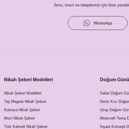
Soru, öneri ve talepleriniz için bize yazabil
WhatsApp
Nikah Şekeri Modelleri
Doğum Günü 
Soft Yapraklar Konsept Hashtag / Masa Üstü İsim K
Nikah Şekeri Modelleri
Safari Doğum Gü
12,50 TL
Taş Magnet Nikah Şekeri
Deniz Kızı Doğu
Kolonya Nikah Şekeri
Uzay Doğum Günü
Mum Nikah Şekeri
Minecraft Tema 
Türk Kahveli Nikah Şekeri
İnşaat Konsept 