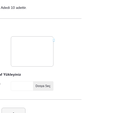
Adedi 10 adettir.
f Yükleyiniz
ı
Dosya Seç