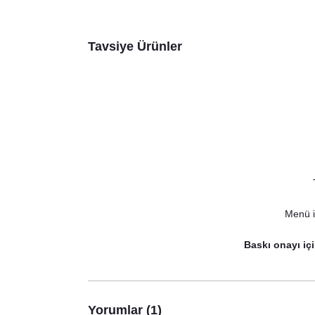
Tavsiye Ürünler
Menü iç
Soft Y
Baskı onayı içi
Soft Yapraklar Konsept Karşılama Panosu
Yorumlar (1)
890,00 TL