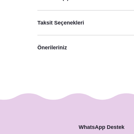
Taksit Seçenekleri
Önerileriniz
Soft Yapraklar Teşekkür Ederiz Konsept Peçete
8,75 TL
WhatsApp Destek