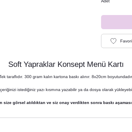
Adet
Soft Yapraklar Konsept Menü Kartı
Tek taraflıdır. 300 gram kalın kartona baskı alınır. 8x20cm boyutundadır
eriğinizi istediğiniz yazı kısmına yazabilir ya da dosya olarak yükleyebil
apraklar Konsept Peçete
n size görsel atıldıktan ve siz onay verdikten sonra baskı aşaması
8,75 TL