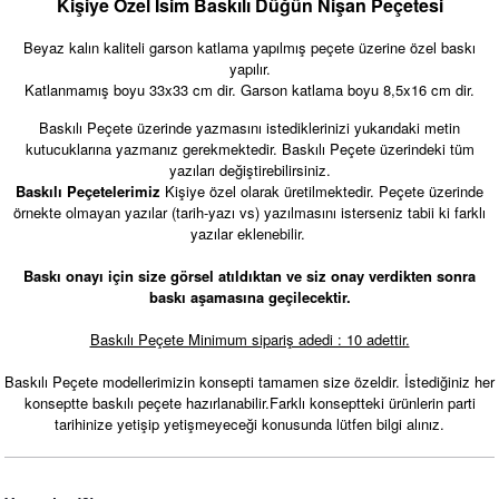
Kişiye Özel İsim Baskılı Düğün Nişan Peçetesi
Beyaz kalın kaliteli garson katlama yapılmış peçete üzerine özel baskı
yapılır.
Katlanmamış boyu 33x33 cm dir. Garson katlama boyu 8,5x16 cm dir.
Baskılı Peçete üzerinde yazmasını istediklerinizi yukarıdaki metin
kutucuklarına yazmanız gerekmektedir. Baskılı Peçete üzerindeki tüm
yazıları değiştirebilirsiniz.
Baskılı Peçetelerimiz
Kişiye özel olarak üretilmektedir. Peçete üzerinde
örnekte olmayan yazılar (tarih-yazı vs) yazılmasını isterseniz tabii ki farklı
yazılar eklenebilir.
Baskı onayı için size görsel atıldıktan ve siz onay verdikten sonra
baskı aşamasına geçilecektir.
Okaliptus - Kırmızı Çiçekler Konsept Karşılama Panosu
Baskılı Peçete Minimum sipariş adedi : 10 adettir.
890,00 TL
Baskılı Peçete modellerimizin konsepti tamamen size özeldir. İstediğiniz her
konseptte baskılı peçete hazırlanabilir.Farklı konseptteki ürünlerin parti
tarihinize yetişip yetişmeyeceği konusunda lütfen bilgi alınız.