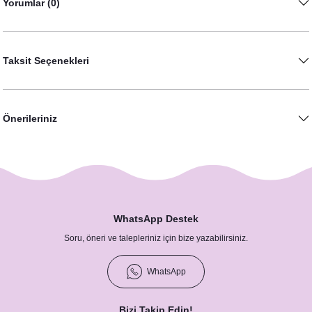
Yorumlar (0)
Taksit Seçenekleri
Önerileriniz
Kumaş Dokulu Cepli Okaliptus Kırmızı Konsept İsme Özel Baskılı Peçete
WhatsApp Destek
13,50 TL
Soru, öneri ve talepleriniz için bize yazabilirsiniz.
WhatsApp
Bizi Takip Edin!