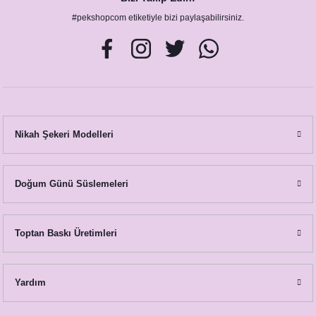
#pekshopcom etiketiyle bizi paylaşabilirsiniz.
Nikah Şekeri Modelleri
Doğum Günü Süslemeleri
Okaliptus Kırmızı Çiçekler Konsept Hashtag / Masa Üstü İsim Kartları
Toptan Baskı Üretimleri
12,50 TL
Yardım