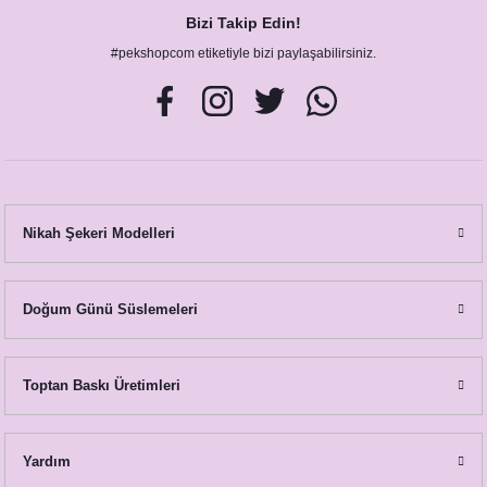
Bizi Takip Edin!
#pekshopcom etiketiyle bizi paylaşabilirsiniz.
Nikah Şekeri Modelleri
Doğum Günü Süslemeleri
Okaliptus Kırmızı Çiçekler Konsept Masa Numara Kartı
23,00 TL
Toptan Baskı Üretimleri
Yardım