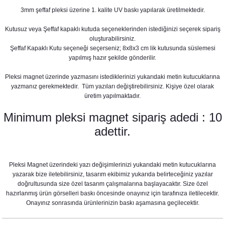
3mm şeffaf pleksi üzerine 1. kalite UV baskı yapılarak üretilmektedir.
Kutusuz veya Şeffaf kapaklı kutuda seçeneklerinden istediğinizi seçerek sipariş
oluşturabilirsiniz.
Şeffaf Kapaklı Kutu seçeneği seçerseniz; 8x8x3 cm lik kutusunda süslemesi
yapılmış hazır şekilde gönderilir.
Okaliptus - Kırmızı Çiçekler Konsept Karşılama Panosu
Pleksi magnet üzerinde yazmasını istediklerinizi yukarıdaki metin kutucuklarına
890,00 TL
yazmanız gerekmektedir. Tüm yazıları değiştirebilirsiniz. Kişiye özel olarak
üretim yapılmaktadır.
Minimum pleksi magnet sipariş adedi : 10
adettir.
Pleksi Magnet üzerindeki yazı değişimlerinizi yukarıdaki metin kutucuklarına
yazarak bize iletebilirsiniz, tasarım ekibimiz yukarıda belirteceğiniz yazılar
doğrultusunda size özel tasarım çalışmalarına başlayacaktır. Size özel
Okaliptus Kırmızı Konsept Peçete
hazırlanmış ürün görselleri baskı öncesinde onayınız için tarafınıza iletilecektir.
Onayınız sonrasında ürünlerinizin baskı aşamasına geçilecektir.
8,75 TL