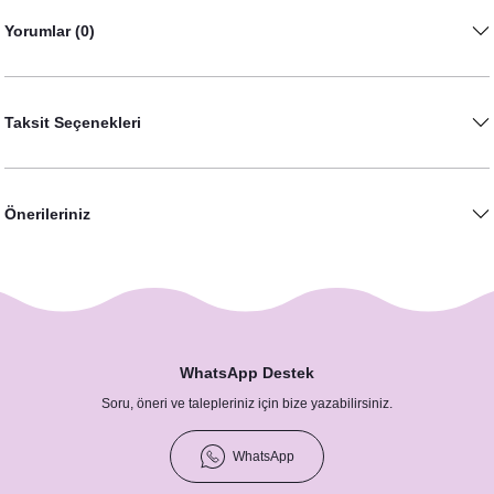
Yorumlar (0)
Taksit Seçenekleri
Önerileriniz
WhatsApp Destek
Soru, öneri ve talepleriniz için bize yazabilirsiniz.
Okaliptus Kırmızı Çiçekler Konsept Hashtag / Masa Üstü İsim Kartları
12,50 TL
WhatsApp