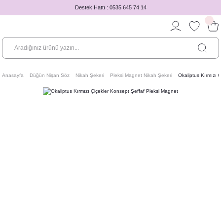
Destek Hattı : 0535 645 74 14
Anasayfa
Düğün Nişan Söz
Nikah Şekeri
Pleksi Magnet Nikah Şekeri
Okaliptus Kırmızı 