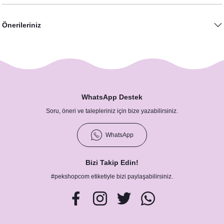
Önerileriniz
Galaksi Konsept Hediyelik El Kremi
Galaksi Konsept Doğum Odası Panosu
60,00 TL
3.600,00 TL
WhatsApp Destek
Soru, öneri ve talepleriniz için bize yazabilirsiniz.
WhatsApp
Galaksi Konsept Peçete
Galaksi Konsept Kavanoz
Bizi Takip Edin!
8,75 TL
#pekshopcom etiketiyle bizi paylaşabilirsiniz.
40,00 TL