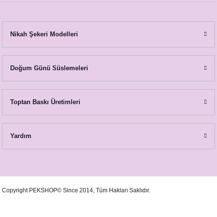
Nikah Şekeri Modelleri
Galaksi Uzay Konsept Taş Magnet
Doğum Günü Süslemeleri
27,00 TL
Galaksi Konsept Sargılı Bebek Çikolatası
15,00 TL
Toptan Baskı Üretimleri
Yardım
Copyright PEKSHOP© Since 2014, Tüm Hakları Saklıdır.
Galaksi Konseptli Lavantalı Kese