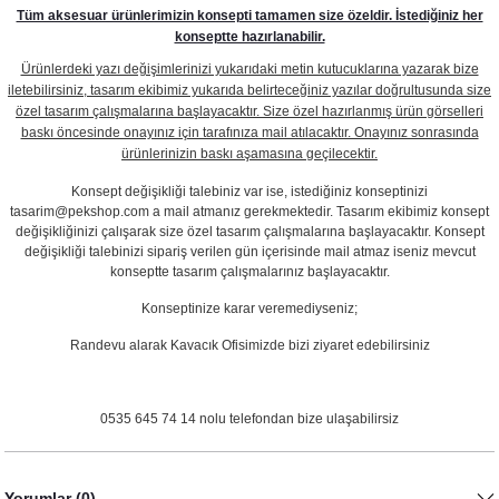
Tüm aksesuar ürünlerimizin konsepti tamamen size özeldir. İstediğiniz her
konseptte hazırlanabilir.
Ürünlerdeki yazı değişimlerinizi yukarıdaki metin kutucuklarına yazarak bize
iletebilirsiniz, tasarım ekibimiz yukarıda belirteceğiniz yazılar doğrultusunda size
özel tasarım çalışmalarına başlayacaktır. Size özel hazırlanmış ürün görselleri
baskı öncesinde onayınız için tarafınıza mail atılacaktır. Onayınız sonrasında
ürünlerinizin baskı aşamasına geçilecektir.
Konsept değişikliği talebiniz var ise, istediğiniz konseptinizi
tasarim@pekshop.com a mail atmanız gerekmektedir. Tasarım ekibimiz konsept
değişikliğinizi çalışarak size özel tasarım çalışmalarına başlayacaktır. Konsept
değişikliği talebinizi sipariş verilen gün içerisinde mail atmaz iseniz mevcut
konseptte tasarım çalışmalarınız başlayacaktır.
Konseptinize karar veremediyseniz;
Randevu alarak Kavacık Ofisimizde bizi ziyaret edebilirsiniz
0535 645 74 14 nolu telefondan bize ulaşabilirsiz
Yorumlar (0)