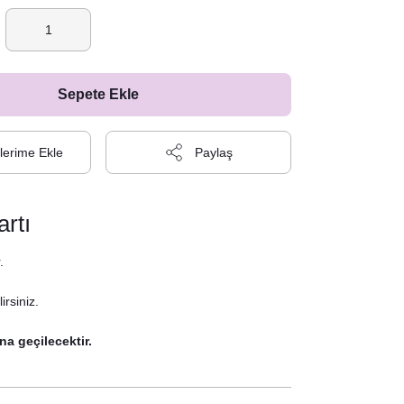
Sepete Ekle
Paylaş
rtı
.
irsiniz.
na geçilecektir.