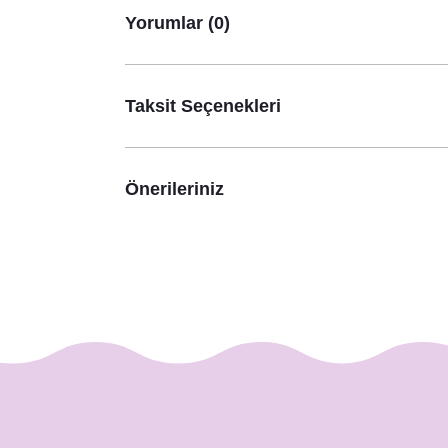
Yorumlar (0)
Lacivert Kahve Yapraklar Konsept Karşılama Pano
890,00 TL
Taksit Seçenekleri
Önerileriniz