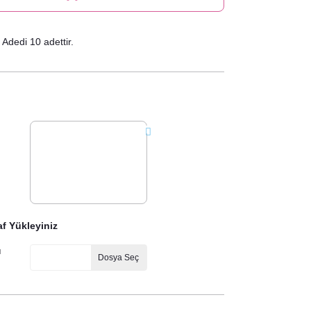
Adedi 10 adettir.
f Yükleyiniz
ı
Dosya Seç