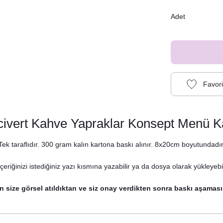
Adet
civert Kahve Yapraklar Konsept Menü Ka
Tek taraflıdır. 300 gram kalın kartona baskı alınır. 8x20cm boyutundadır
eriğinizi istediğiniz yazı kısmına yazabilir ya da dosya olarak yükleyebil
n size görsel atıldıktan ve siz onay verdikten sonra baskı aşaması
Lacivert Kahverengi Yapraklar Konsept Peçete