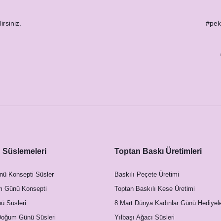
irsiniz.
#peks
r Konsept Peçete
Süslemeleri
Toptan Baskı Üretimleri
nü Konsepti Süsler
Baskılı Peçete Üretimi
m Günü Konsepti
Toptan Baskılı Kese Üretimi
 Süsleri
8 Mart Dünya Kadınlar Günü Hediyele
Doğum Günü Süsleri
Yılbaşı Ağacı Süsleri