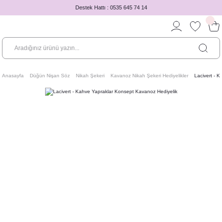
Destek Hattı : 0535 645 74 14
Anasayfa
Düğün Nişan Söz
Nikah Şekeri
Kavanoz Nikah Şekeri Hediyelikler
Lacivert - 