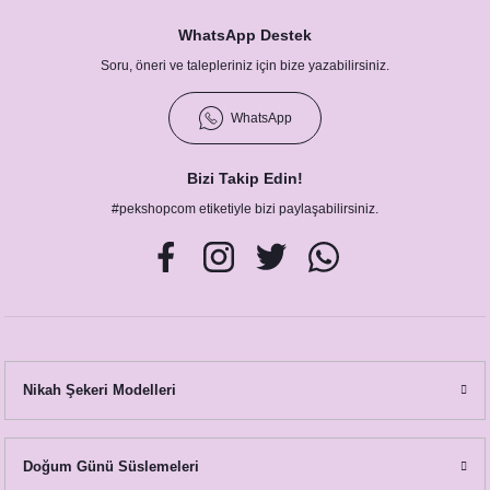
WhatsApp Destek
Soru, öneri ve talepleriniz için bize yazabilirsiniz.
WhatsApp
Bizi Takip Edin!
#pekshopcom etiketiyle bizi paylaşabilirsiniz.
Lacivert Kahve Yapraklar Konsept Hashtag / Masa Üstü İsim Kartları
12,50 TL
Nikah Şekeri Modelleri
Doğum Günü Süslemeleri