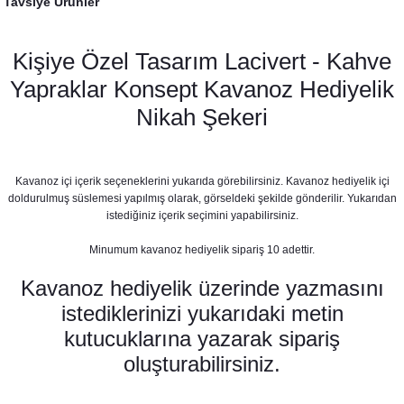
Tavsiye Ürünler
Kişiye Özel Tasarım Lacivert - Kahve
Yapraklar Konsept Kavanoz Hediyelik
Nikah Şekeri
Kavanoz içi içerik seçeneklerini yukarıda görebilirsiniz. Kavanoz hediyelik içi
doldurulmuş süslemesi yapılmış olarak, görseldeki şekilde gönderilir. Yukarıdan
istediğiniz içerik seçimini yapabilirsiniz.
Minumum kavanoz hediyelik sipariş 10 adettir.
Kavanoz hediyelik üzerinde yazmasını
Lacivert Kahve Yapraklar Konsept Karşılama Panosu
istediklerinizi yukarıdaki metin
kutucuklarına yazarak sipariş
890,00 TL
oluşturabilirsiniz.