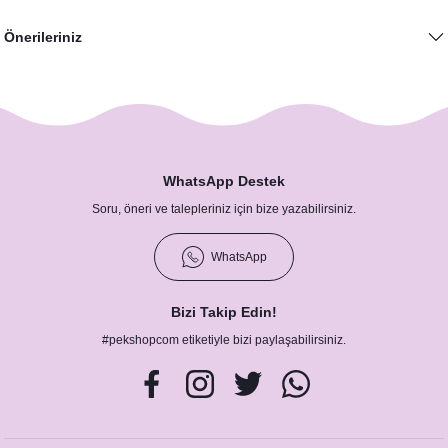
Önerileriniz
Rustik Bordo Çiçek Konseptli Baskılı Peçete
8,75 TL
WhatsApp Destek
Soru, öneri ve talepleriniz için bize yazabilirsiniz.
WhatsApp
Bizi Takip Edin!
Rustik Bordo Çiçekler Konsept Peçete
#pekshopcom etiketiyle bizi paylaşabilirsiniz.
8,75 TL