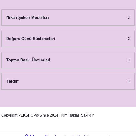
Nikah Şekeri Modelleri
Doğum Günü Süslemeleri
Bordo Çiçekler Konsept Söz Nişan Hediyesi
Toptan Baskı Üretimleri
18,00 TL
Yardım
Copyright PEKSHOP© Since 2014, Tüm Hakları Saklıdır.