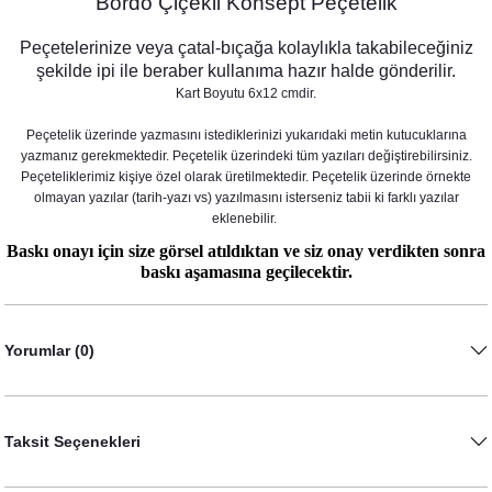
Bordo Çiçekli Konsept Peçetelik
Peçetelerinize veya çatal-bıçağa kolaylıkla takabileceğiniz
şekilde ipi ile beraber kullanıma hazır halde gönderilir.
Kart Boyutu 6x12 cmdir.
Peçetelik üzerinde yazmasını istediklerinizi yukarıdaki metin kutucuklarına
yazmanız gerekmektedir. Peçetelik üzerindeki tüm yazıları değiştirebilirsiniz.
Peçeteliklerimiz kişiye özel olarak üretilmektedir. Peçetelik üzerinde örnekte
olmayan yazılar (tarih-yazı vs) yazılmasını isterseniz tabii ki farklı yazılar
Bordo Çiçek Konsept Baskılı Peçete
eklenebilir.
8,75 TL
Baskı onayı için size görsel atıldıktan ve siz onay verdikten sonra
baskı aşamasına geçilecektir.
Yorumlar (0)
Taksit Seçenekleri