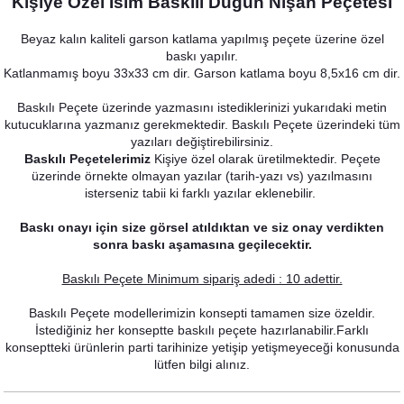
Kişiye Özel İsim Baskılı Düğün Nişan Peçetesi
Beyaz kalın kaliteli garson katlama yapılmış peçete üzerine özel
baskı yapılır.
Katlanmamış boyu 33x33 cm dir. Garson katlama boyu 8,5x16 cm dir.
Baskılı Peçete üzerinde yazmasını istediklerinizi yukarıdaki metin
kutucuklarına yazmanız gerekmektedir. Baskılı Peçete üzerindeki tüm
yazıları değiştirebilirsiniz.
Baskılı Peçetelerimiz
Kişiye özel olarak üretilmektedir. Peçete
üzerinde örnekte olmayan yazılar (tarih-yazı vs) yazılmasını
isterseniz tabii ki farklı yazılar eklenebilir.
Bordo Çiçekler Konsept Söz Nişan Hediyesi
Baskı onayı için size görsel atıldıktan ve siz onay verdikten
18,00 TL
sonra baskı aşamasına geçilecektir.
Baskılı Peçete Minimum sipariş adedi : 10 adettir.
Baskılı Peçete modellerimizin konsepti tamamen size özeldir.
İstediğiniz her konseptte baskılı peçete hazırlanabilir.Farklı
konseptteki ürünlerin parti tarihinize yetişip yetişmeyeceği konusunda
lütfen bilgi alınız.