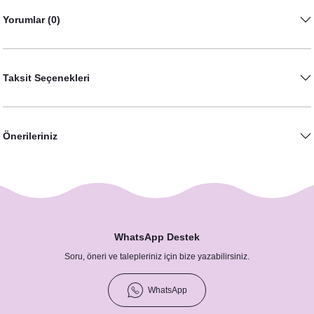
Yorumlar (0)
Bordo Çiçek Konseptli Lavanta Kesesi
49,00 TL
Taksit Seçenekleri
Önerileriniz
WhatsApp Destek
Soru, öneri ve talepleriniz için bize yazabilirsiniz.
Bordo Çiçek Konsept Kutulu Mum Hediyelik
65,00 TL
WhatsApp