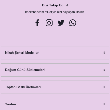
Bizi Takip Edin!
#pekshopcom etiketiyle bizi paylaşabilirsiniz.
Nikah Şekeri Modelleri
Doğum Günü Süslemeleri
Rustik Bordo Çiçek Konsept Mum Hediyelik Nikah Şekeri
65,00 TL
Toptan Baskı Üretimleri
Yardım