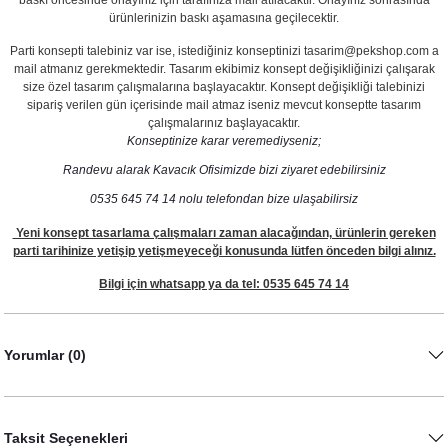
baskı öncesinde onayınız için tarafınıza mail atılacaktır. Onayınız sonrasında
ürünlerinizin baskı aşamasına geçilecektir.
Parti konsepti talebiniz var ise, istediğiniz konseptinizi tasarim@pekshop.com a
mail atmanız gerekmektedir. Tasarım ekibimiz konsept değişikliğinizi çalışarak
size özel tasarım çalışmalarına başlayacaktır. Konsept değişikliği talebinizi
sipariş verilen gün içerisinde mail atmaz iseniz mevcut konseptte tasarım
çalışmalarınız başlayacaktır.
Konseptinize karar veremediyseniz;
Randevu alarak Kavacık Ofisimizde bizi ziyaret edebilirsiniz
0535 645 74 14 nolu telefondan bize ulaşabilirsiz
Yeni konsept tasarlama çalışmaları zaman alacağından, ürünlerin gereken
parti tarihinize yetişip yetişmeyeceği konusunda lütfen önceden bilgi alınız.
Bilgi için whatsapp ya da tel: 0535 645 74 14
Yorumlar (0)
Taksit Seçenekleri