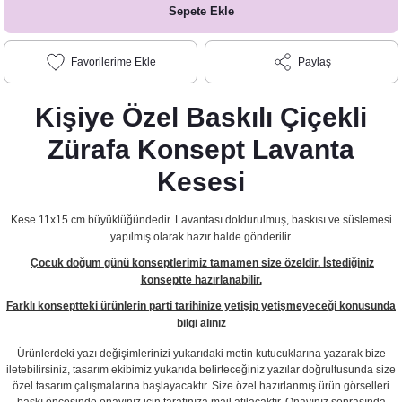
Sepete Ekle
Paylaş
Kişiye Özel Baskılı Çiçekli
Zürafa Konsept Lavanta
Kesesi
Kese 11x15 cm büyüklüğündedir. Lavantası doldurulmuş, baskısı ve süslemesi
yapılmış olarak hazır halde gönderilir.
Çocuk doğum günü konseptlerimiz tamamen size özeldir. İstediğiniz
konseptte hazırlanabilir.
Farklı konseptteki ürünlerin parti tarihinize yetişip yetişmeyeceği konusunda
bilgi alınız
Ürünlerdeki yazı değişimlerinizi yukarıdaki metin kutucuklarına yazarak bize
iletebilirsiniz, tasarım ekibimiz yukarıda belirteceğiniz yazılar doğrultusunda size
özel tasarım çalışmalarına başlayacaktır. Size özel hazırlanmış ürün görselleri