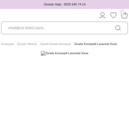
Destek Hattı : 0535 645 74 14
Anasayfa
Çocuk / Bebek
Çiçekli Zürafa Konsepti
Zürafa Konseptli Lavantalı Kese