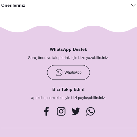
Önerileriniz
Kız Konsepti
WhatsApp Destek
Soru, öneri ve talepleriniz için bize yazabilirsiniz.
WhatsApp
septi
Bizi Takip Edin!
#pekshopcom etiketiyle bizi paylaşabilirsiniz.
ı Konsepti
onsepti