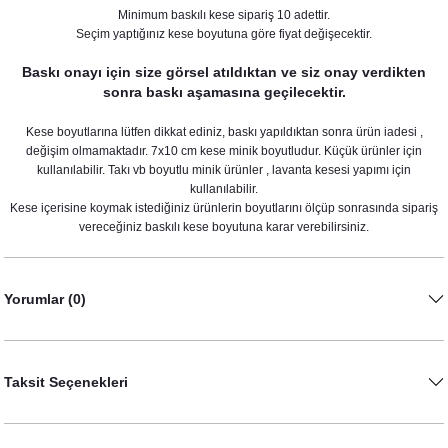
imlikleri
Minimum baskılı kese sipariş 10 adettir.
Seçim yaptığınız kese boyutuna göre fiyat değişecektir.
Süsler
Baskı onayı için size görsel atıldıktan ve siz onay verdikten
sonra baskı aşamasına geçilecektir.
eri ve Bardaklar
pti
Kese boyutlarına lütfen dikkat ediniz, baskı yapıldıktan sonra ürün iadesi ,
değişim olmamaktadır. 7x10 cm kese minik boyutludur. Küçük ürünler için
eri - Damat Kahvesi Fincanları
kullanılabilir. Takı vb boyutlu minik ürünler , lavanta kesesi yapımı için
kullanılabilir.
Kese içerisine koymak istediğiniz ürünlerin boyutlarını ölçüp sonrasında sipariş
vereceğiniz baskılı kese boyutuna karar verebilirsiniz.
t
Yorumlar (0)
ti
Taksit Seçenekleri
nsepti