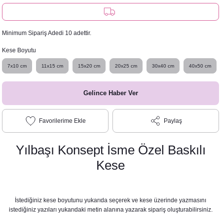
rı
Türk Kahvesi Çikolatalı Nikah Şekeri
Clutch
rı
le Mermaid Konsepti
Minimum Sipariş Adedi 10 adettir.
Kese Boyutu
etleri
etleri
7x10 cm
11x15 cm
15x20 cm
20x25 cm
30x40 cm
40x50 cm
pti
Gelince Haber Ver
Afiş - Pano
nner / Kürdan-Pipetler
Paylaş
arı
 Konsepti
Yılbaşı Konsept İsme Özel Baskılı
eri ve Bardaklar
ünü Balonları
onsepti
Kese
nsepti
İstediğiniz kese boyutunu yukarıda seçerek ve kese üzerinde yazmasını
istediğiniz yazıları yukarıdaki metin alanına yazarak sipariş oluşturabilirsiniz.