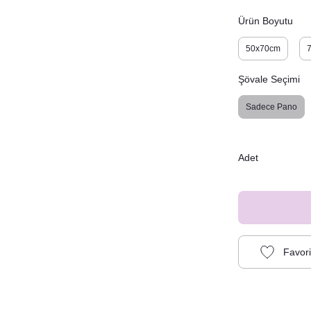
Ürün Boyutu
50x70cm
Şövale Seçimi
Sadece Pano
Adet