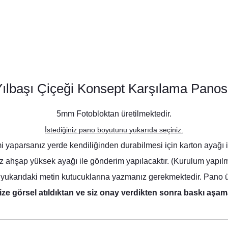
ılbaşı Çiçeği Konsept Karşılama Pano
5mm Fotobloktan üretilmektedir.
İstediğiniz pano boyutunu yukarıda seçiniz.
yaparsanız yerde kendiliğinden durabilmesi için karton ayağı ile 
ız ahşap yüksek ayağı ile gönderim yapılacaktır. (Kurulum yapılma
yukarıdaki metin kutucuklarına yazmanız gerekmektedir. Pano üze
ize görsel atıldıktan ve siz onay verdikten sonra baskı aşam
lbaşı Çiçeği Konsept 2li Kampanyalı Paket