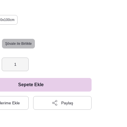
70x100cm
Şövale ile Birlikte
Sepete Ekle
Paylaş