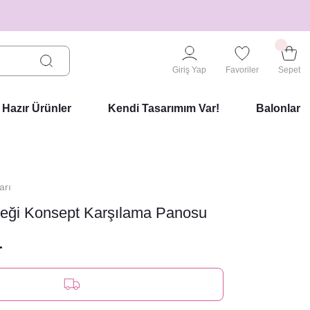
Giriş Yap
Favoriler
Sepet
Hazır Ürünler
Kendi Tasarımım Var!
Balonlar
arı
çeği Konsept Karşılama Panosu
L