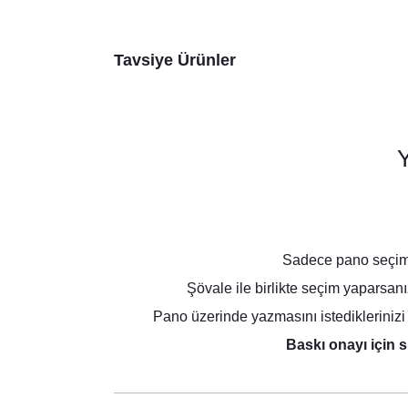
Tavsiye Ürünler
Y
Sadece pano seçimi 
Şövale ile birlikte seçim yaparsan
Pano üzerinde yazmasını istediklerinizi 
Baskı onayı için s
Yı
Yılbaşı Çiçeği Konsept Konuşma Balonları Seti