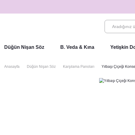
Düğün Nişan Söz
B. Veda & Kına
Yetişkin 
Anasayfa
Düğün Nişan Söz
Karşılama Panoları
Yılbaşı Çiçeği Kons