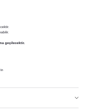
ektir.
bilir.
na geçilecektir.
in