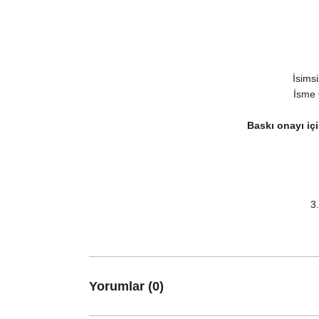
İsims
İsme 
Baskı onayı içi
3
Yorumlar (0)