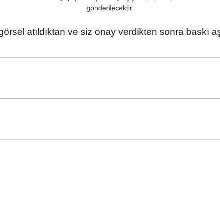
gönderilecektir.
 görsel atıldıktan ve siz onay verdikten sonra baskı a
imli Ayıcık Konsept Hediyelik El Kremi
60,00 TL