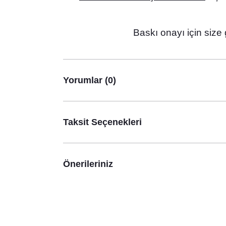
Baskı onayı için size
Yorumlar (0)
Taksit Seçenekleri
Sev
Sevimli Ayıcık Konsept Doğum Odası Panosu
Önerileriniz
3.600,00 TL