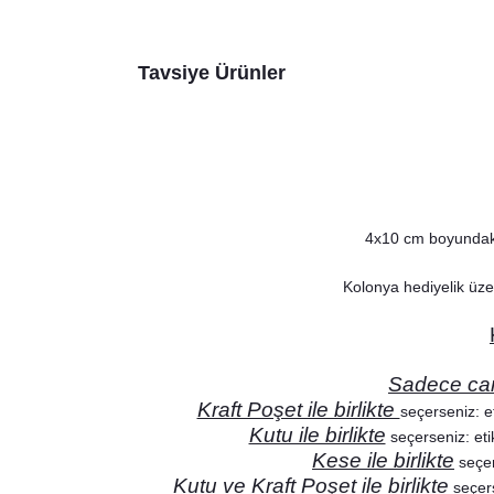
Tavsiye Ürünler
4x10 cm boyundaki 
Kolonya hediyelik üze
Sadece ca
Kraft Poşet ile birlikte
seçerseniz: et
Sevimli
Kutu ile birlikte
seçerseniz: etik
Sevimli Ayıcık Konsept İsim Yazılı Peçete
Kese ile birlikte
seçer
8,75 TL
Kutu ve Kraft Poşet ile birlikte
seçers