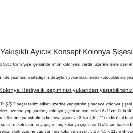
Yakışıklı Ayıcık Konsept Kolonya Şişesi
50cc Cam Şişe içerisinde limon kolonyası vardır, üzerine isme özel etike
rinde yazmasını istediğiniz detayları yukarıdaki metin kutucuklarına y
Kolonya Hediyelik seçiminizi yukarıdan yapabilirsiniz
m şişe
seçerseniz: etiketi üzerine yapıştırılmış sadece kolonya şişesi 
iketi üzerine yapıştırılmış kolonya şişesi ve aynı etiket 8x11cm lik kraft 
 Ayıcık Konsept Lavanta Kesesi
eti üzerine yapıştırılmış kolonya şişesi ve 3,5 x 4,5 x 11cm lik özel baskıl
seniz: etiketi üzerine yapıştırılmış kolonya şişesi ve 11x15 cm baskılı be
45,00 TL
eniz: tiketi üzerine yapıştırılmış kolonya şişesi , 3,5 x 4,5 x 11cm lik ö