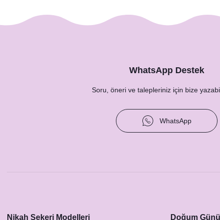
WhatsApp Destek
Soru, öneri ve talepleriniz için bize yazabil
S
Sevimli Ayıcık Konsept Pleksili Bebek Çikolatası
WhatsApp
15,00 TL
Nikah Şekeri Modelleri
Doğum Günü 