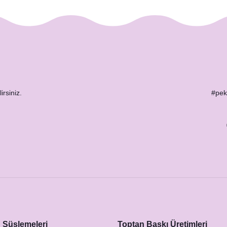
irsiniz.
#peks
evimli Ayıcık Konsept Sargılı Bebek Çikolatası
15,00 TL
Süslemeleri
Toptan Baskı Üretimleri