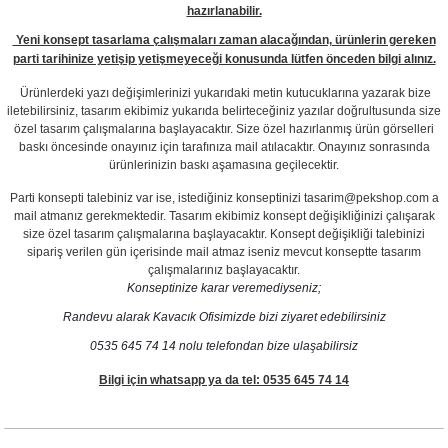
hazırlanabilir.
Yeni konsept tasarlama çalışmaları zaman alacağından, ürünlerin gereken
parti tarihinize yetişip yetişmeyeceği konusunda lütfen önceden bilgi alınız.
Ürünlerdeki yazı değişimlerinizi yukarıdaki metin kutucuklarına yazarak bize
iletebilirsiniz, tasarım ekibimiz yukarıda belirteceğiniz yazılar doğrultusunda size
özel tasarım çalışmalarına başlayacaktır. Size özel hazırlanmış ürün görselleri
baskı öncesinde onayınız için tarafınıza mail atılacaktır. Onayınız sonrasında
ürünlerinizin baskı aşamasına geçilecektir.
Parti konsepti talebiniz var ise, istediğiniz konseptinizi tasarim@pekshop.com a
mail atmanız gerekmektedir. Tasarım ekibimiz konsept değişikliğinizi çalışarak
size özel tasarım çalışmalarına başlayacaktır. Konsept değişikliği talebinizi
sipariş verilen gün içerisinde mail atmaz iseniz mevcut konseptte tasarım
çalışmalarınız başlayacaktır.
Konseptinize karar veremediyseniz;
Randevu alarak Kavacık Ofisimizde bizi ziyaret edebilirsiniz
0535 645 74 14 nolu telefondan bize ulaşabilirsiz
Bilgi için whatsapp ya da tel: 0535 645 74 14