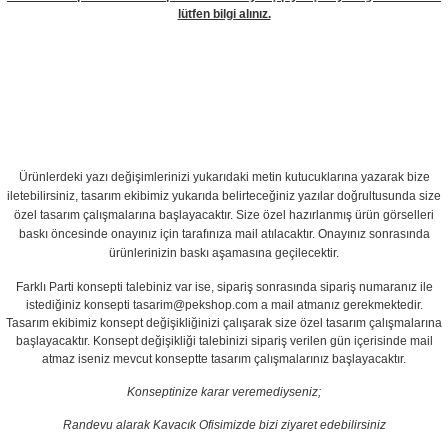
lütfen bilgi alınız.
Ürünlerdeki yazı değişimlerinizi yukarıdaki metin kutucuklarına yazarak bize
iletebilirsiniz, tasarım ekibimiz yukarıda belirteceğiniz yazılar doğrultusunda size
özel tasarım çalışmalarına başlayacaktır. Size özel hazırlanmış ürün görselleri
baskı öncesinde onayınız için tarafınıza mail atılacaktır. Onayınız sonrasında
ürünlerinizin baskı aşamasına geçilecektir.
Farklı Parti konsepti talebiniz var ise, sipariş sonrasında sipariş numaranız ile
istediğiniz konsepti tasarim@pekshop.com a mail atmanız gerekmektedir.
Tasarım ekibimiz konsept değişikliğinizi çalışarak size özel tasarım çalışmalarına
başlayacaktır. Konsept değişikliği talebinizi sipariş verilen gün içerisinde mail
atmaz iseniz mevcut konseptte tasarım çalışmalarınız başlayacaktır.
Konseptinize karar veremediyseniz;
Randevu alarak Kavacık Ofisimizde bizi ziyaret edebilirsiniz