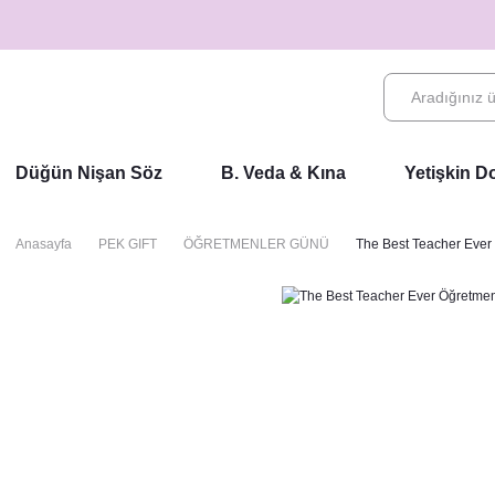
Düğün Nişan Söz
B. Veda & Kına
Yetişkin 
Anasayfa
PEK GIFT
ÖĞRETMENLER GÜNÜ
The Best Teacher Eve