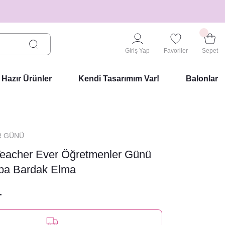
Giriş Yap
Favoriler
Sepet
Hazır Ürünler
Kendi Tasarımım Var!
Balonlar
R GÜNÜ
Teacher Ever Öğretmenler Günü
pa Bardak Elma
L