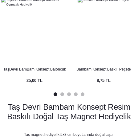
imlikleri
Süsler
eri ve Bardaklar
pti
eri - Damat Kahvesi Fincanları
TaşDevri BamBam Konsept Baloncuk
Bambam Konsept Baskılı Peçete
Oyuncak Hediyelik
t
25,00 TL
8,75 TL
ti
Taş Devri Bambam Konsept Resim
Baskılı Doğal Taş Magnet Hediyelik
nsepti
Taş magnet hediyelik 5x8 cm boyutlarında doğal taştır.