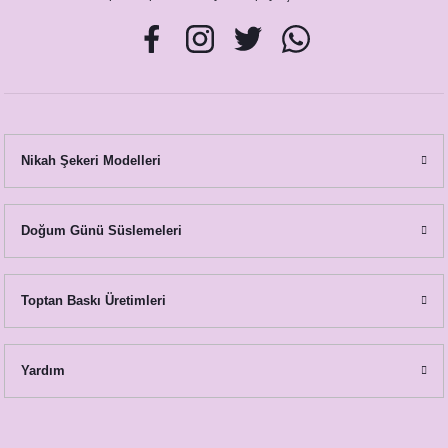
septi
i
ti
Nikah Şekeri Modelleri
i
Doğum Günü Süslemeleri
 Konsepti
Toptan Baskı Üretimleri
nsepti
Yardım