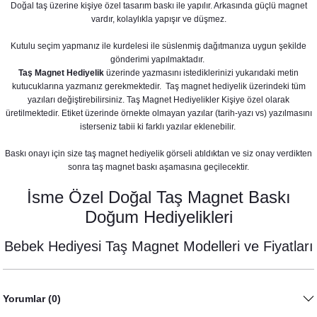
Doğal taş üzerine kişiye özel tasarım baskı ile yapılır. Arkasında güçlü magnet
vardır, kolaylıkla yapışır ve düşmez.
Kız Konsepti
Kutulu seçim yapmanız ile kurdelesi ile süslenmiş dağıtmanıza uygun şekilde
gönderimi yapılmaktadır.
Taş Magnet Hediyelik
üzerinde yazmasını istediklerinizi yukarıdaki metin
kutucuklarına yazmanız gerekmektedir. Taş magnet hediyelik üzerindeki tüm
yazıları değiştirebilirsiniz. Taş Magnet Hediyelikler Kişiye özel olarak
üretilmektedir. Etiket üzerinde örnekte olmayan yazılar (tarih-yazı vs) yazılmasını
isterseniz tabii ki farklı yazılar eklenebilir.
Baskı onayı için size taş magnet hediyelik görseli atıldıktan ve siz onay verdikten
sonra taş magnet baskı aşamasına geçilecektir.
septi
İsme Özel Doğal Taş Magnet Baskı
Doğum Hediyelikleri
Bebek Hediyesi Taş Magnet Modelleri ve Fiyatları
ı Konsepti
onsepti
Yorumlar (0)