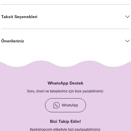
Konsepti
Taksit Seçenekleri
epti
Önerileriniz
nsepti
ti
septi
WhatsApp Destek
Soru, öneri ve talepleriniz için bize yazabilirsiniz.
Konsepti
WhatsApp
Bizi Takip Edin!
Konsepti
#pekshopcom etiketiyle bizi paylaşabilirsiniz.