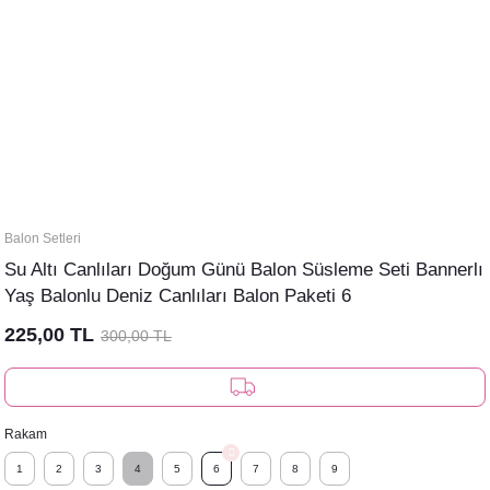
Balon Setleri
Su Altı Canlıları Doğum Günü Balon Süsleme Seti Bannerlı
Yaş Balonlu Deniz Canlıları Balon Paketi 6
225,00 TL
300,00 TL
Rakam
1
2
3
4
5
6
7
8
9