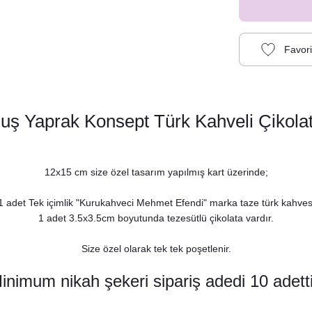
uş Yaprak Konsept Türk Kahveli Çikolata
12x15 cm size özel tasarım yapılmış kart üzerinde;
1 adet Tek içimlik "Kurukahveci Mehmet Efendi" marka taze türk kahves
1 adet 3.5x3.5cm boyutunda tezesütlü çikolata vardır.
ş Yaprak Konsept Peçete
Size özel olarak tek tek poşetlenir.
8,75 TL
inimum nikah şekeri sipariş adedi 10 adetti