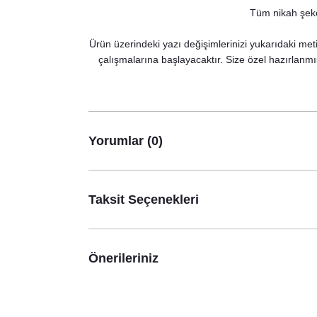
Tüm nikah şeker
Ürün üzerindeki yazı değişimlerinizi yukarıdaki meti
çalışmalarına başlayacaktır. Size özel hazırlanmı
Yorumlar (0)
Taksit Seçenekleri
Önerileriniz
Solmuş Yaprak Konsept Hashtag / Masa Üstü İsim K
12,50 TL