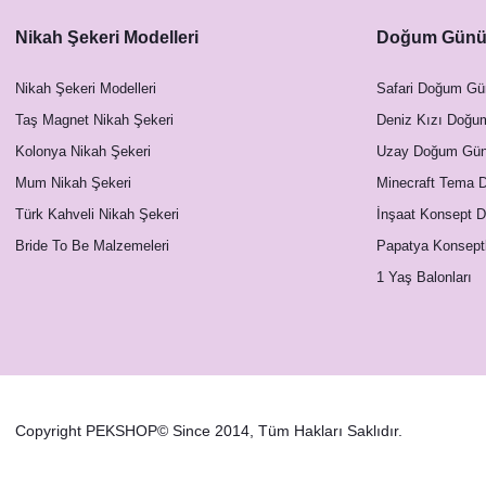
Nikah Şekeri Modelleri
Doğum Günü 
Nikah Şekeri Modelleri
Safari Doğum Gü
Taş Magnet Nikah Şekeri
Deniz Kızı Doğu
Kolonya Nikah Şekeri
Uzay Doğum Günü
Mum Nikah Şekeri
Minecraft Tema 
Türk Kahveli Nikah Şekeri
İnşaat Konsept 
Bride To Be Malzemeleri
Papatya Konsept
Solmuş Yaprak Konsept Şeffaf Pleksi Magnet
1 Yaş Balonları
23,00 TL
Copyright PEKSHOP© Since 2014, Tüm Hakları Saklıdır.