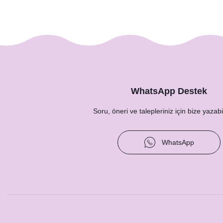
WhatsApp Destek
Soru, öneri ve talepleriniz için bize yazabil
S
WhatsApp
Solmuş Yapraklar Konsept Masa Numara Kartı
23,00 TL