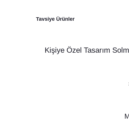
Tavsiye Ürünler
Kişiye Özel Tasarım Solm
Solmu
M
Solmuş Yaprak Konsept İsimli Baskılı Kese
28,00 TL