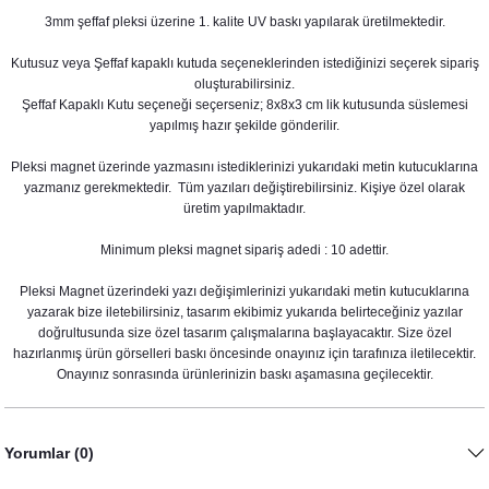
3mm şeffaf pleksi üzerine 1. kalite UV baskı yapılarak üretilmektedir.
Kutusuz veya Şeffaf kapaklı kutuda seçeneklerinden istediğinizi seçerek sipariş
oluşturabilirsiniz.
Şeffaf Kapaklı Kutu seçeneği seçerseniz; 8x8x3 cm lik kutusunda süslemesi
Soft Sonbahar Yapraklar Konsept Karşılama Panosu
yapılmış hazır şekilde gönderilir.
890,00 TL
Pleksi magnet üzerinde yazmasını istediklerinizi yukarıdaki metin kutucuklarına
yazmanız gerekmektedir. Tüm yazıları değiştirebilirsiniz. Kişiye özel olarak
üretim yapılmaktadır.
Minimum pleksi magnet sipariş adedi : 10 adettir.
Pleksi Magnet üzerindeki yazı değişimlerinizi yukarıdaki metin kutucuklarına
yazarak bize iletebilirsiniz, tasarım ekibimiz yukarıda belirteceğiniz yazılar
doğrultusunda size özel tasarım çalışmalarına başlayacaktır. Size özel
hazırlanmış ürün görselleri baskı öncesinde onayınız için tarafınıza iletilecektir.
Onayınız sonrasında ürünlerinizin baskı aşamasına geçilecektir.
Soft Sonbahar Konsept İsim Baskılı Kese
Yorumlar (0)
28,00 TL