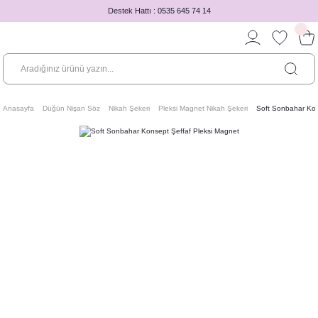
Destek Hattı : 0535 645 74 14
Anasayfa
Düğün Nişan Söz
Nikah Şekeri
Pleksi Magnet Nikah Şekeri
Soft Sonbahar Kon