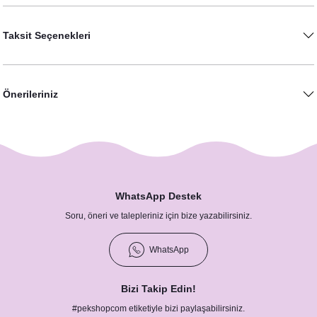
Taksit Seçenekleri
Önerileriniz
Soft Sonbahar Konsept Peçete
8,75 TL
Soft Sonbahar Konsept Çiçekli İsimli Peçete
WhatsApp Destek
Soru, öneri ve talepleriniz için bize yazabilirsiniz.
8,75 TL
WhatsApp
Bizi Takip Edin!
#pekshopcom etiketiyle bizi paylaşabilirsiniz.