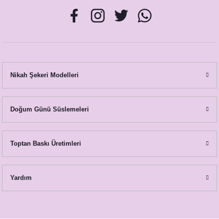
Soft Sonbahar Konsept Peçete
8,75 TL
Nikah Şekeri Modelleri
Doğum Günü Süslemeleri
Toptan Baskı Üretimleri
Yardım
Soft Sonbahar Konsept Hashtag / Masa Üstü İsim Kartları