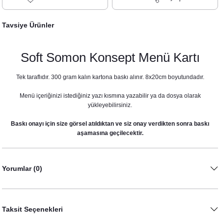
Tavsiye Ürünler
Soft Somon Konsept Menü Kartı
Tek taraflıdır. 300 gram kalın kartona baskı alınır. 8x20cm boyutundadır.
Menü içeriğinizi istediğiniz yazı kısmına yazabilir ya da dosya olarak
yükleyebilirsiniz.
Baskı onayı için size görsel atıldıktan ve siz onay verdikten sonra baskı
Soft Somon Konsept Peçetelik
aşamasına geçilecektir.
20,00 TL
Soft Somon Konsept Masa Numara Kartı
Yorumlar (0)
23,00 TL
Taksit Seçenekleri