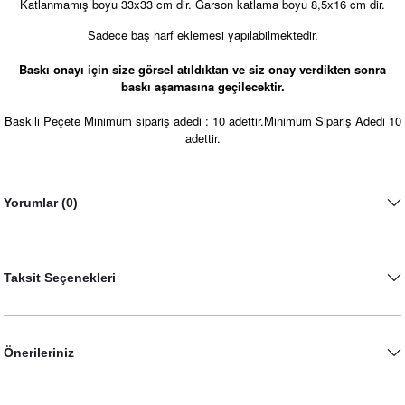
Katlanmamış boyu 33x33 cm dir. Garson katlama boyu 8,5x16 cm dir.
Sadece baş harf eklemesi yapılabilmektedir.
Baskı onayı için size görsel atıldıktan ve siz onay verdikten sonra
baskı aşamasına geçilecektir.
Silver Varaklı Kalp Konsept Peçete
Baskılı Peçete Minimum sipariş adedi : 10 adettir.
Minimum Sipariş Adedi 10
11,00 TL
adettir.
Silver Varaklı Baş Harf Konsept Kraft Peçete
11,00 TL
Yorumlar (0)
Taksit Seçenekleri
Önerileriniz