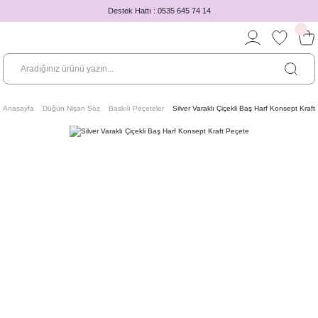
Destek Hattı : 0535 645 74 14
Anasayfa
Düğün Nişan Söz
Baskılı Peçeteler
Silver Varaklı Çiçekli Baş Harf Konsept Kraf